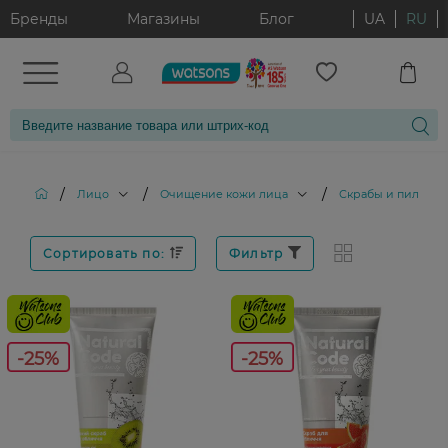
Бренды
Магазины
Блог
UA
RU
/
/
/
Лицо
Очищение кожи лица
Скрабы и пилинги
Сортировать по:
Фильтр
-25%
-25%