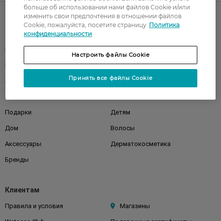
больше об использовании нами файлов Cookie и/или
изменить свои предпочтения в отношении файлов
Cookie, пожалуйста, посетите страницу
Политика
Каталог
конфиденциальности
Корейская косметика
Мужчинам
Настроить файлы Cookie
Парфюмерия
Здоровье
Принять все файлы Cookie
Акции
Макияж
Лицо
Тело
Подарки
Детям
Дом
Волосы
Аксессуары
Дерматокосметика
Бренды
Клиентам
Правила и условия
Магазины