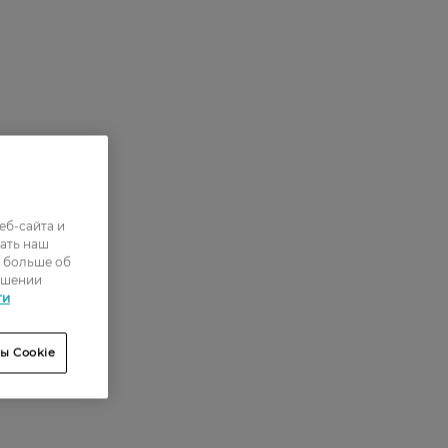
еб-сайта и
ать наш
ь больше об
ошении
ти
ы Cookie