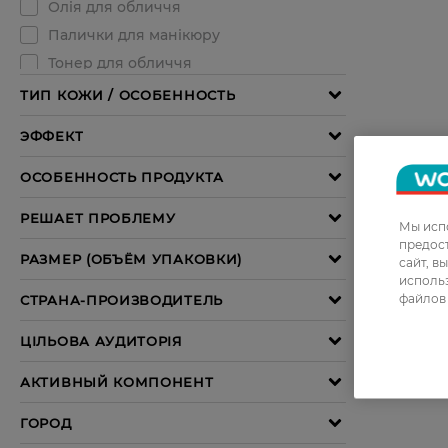
Мы испо
предос
сайт, в
использ
файлов 