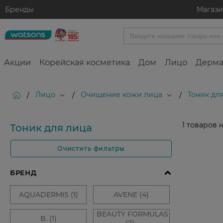
Бренды
Магаз
Акции
Корейская косметика
Дом
Лицо
Дерма
Лицо
Очищение кожи лица
Тоник дл
/
/
/
1
товаров 
Тоник для лица
Очистить фильтры