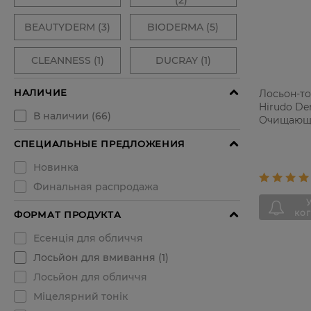
Лосьон-то
Hirudo De
Очищающи