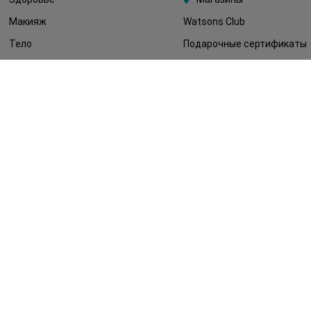
Макияж
Watsons Club
Тело
Подарочные сертификаты
Детям
О Watsons
Волосы
Карьера в Watsons
Дерматокосметика
Контакты
Блог
Оплата и доставка
FAQ
Политика
конфиденциальности
Публичная оферта
СМИ о нас
Возврат заказа