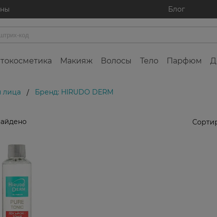
ины
Блог
токосметика
Макияж
Волосы
Тело
Парфюм
Д
я лица
Бренд: HIRUDO DERM
/
найдено
Сортир