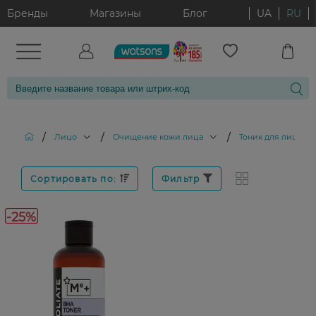
Бренды
Магазины
Блог
UA
RU
/
/
/
/
Лицо
Очищение кожи лица
Тоник для лица
Сортировать по:
Фильтр
-25%