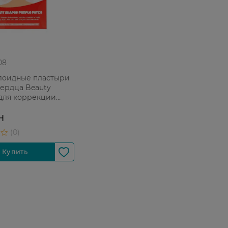
08
лоидные пластыри
ердца Beauty
 для коррекции
ов кожи 24 шт
Н