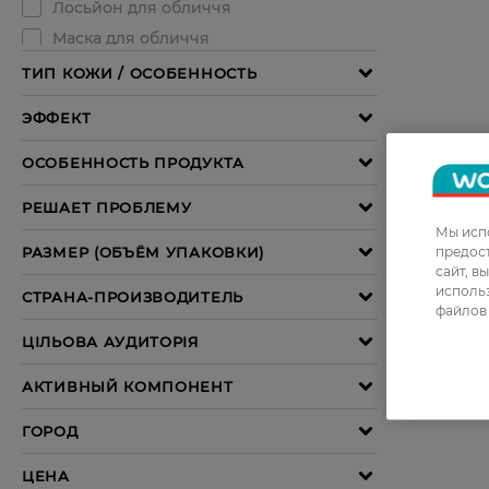
Мы испо
предос
сайт, в
использ
файлов 