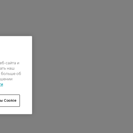
еб-сайта и
ать наш
ь больше об
ошении
ти
ы Cookie