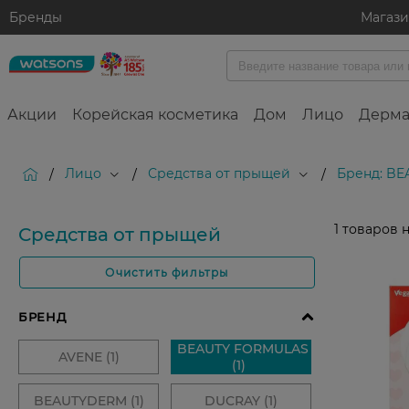
Бренды
Магаз
Акции
Корейская косметика
Дом
Лицо
Дерма
Лицо
Средства от прыщей
Бренд: B
/
/
/
1
товаров 
Средства от прыщей
Очистить фильтры