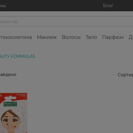
ины
Блог
токосметика
Макияж
Волосы
Тело
Парфюм
Д
EAUTY FORMULAS
найдено
Сортир