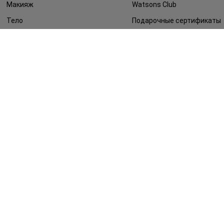
Макияж
Watsons Club
Тело
Подарочные сертификаты
Детям
О Watsons
Волосы
Карьера в Watsons
Дерматокосметика
Контакты
Блог
Оплата и доставка
FAQ
Политика
конфиденциальности
Публичная оферта
СМИ о нас
Возврат заказа