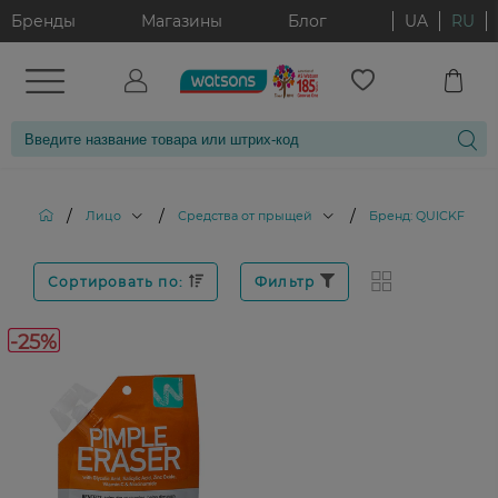
Бренды
Магазины
Блог
UA
RU
/
/
/
Лицо
Средства от прыщей
Бренд: QUICKFX
Сортировать по:
Фильтр
-25%