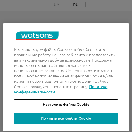
UA
RU
Каталог
Корейская косметика
Мужчинам
Парфюмерия
Здоровье
Мы используем файлы Cookie, чтобы обеспечить
правильную работу нашего веб-сайта и предоставить
Акции
Макияж
вам максимально удобные возможности. Продолжая
использовать наш сайт, вы соглашаетесь на
Лицо
Тело
использование файлов Cookie. Если вы хотите узнать
больше об использовании нами файлов Cookie и/или
Подарки
Детям
изменить свои предпочтения в отношении файлов
Cookie, пожалуйста, посетите страницу
Политика
Дом
Волосы
конфиденциальности
Аксессуары
Дерматокосметика
Настроить файлы Cookie
Бренды
Принять все файлы Cookie
Клиентам