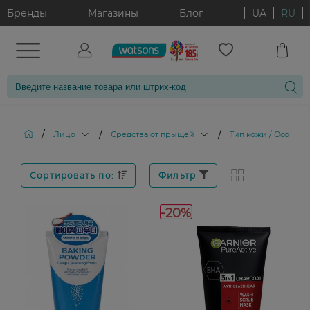
Бренды
Магазины
Блог
UA
RU
/
/
/
Лицо
Средства от прыщей
Тип кожи / Особенн
Сортировать по:
Фильтр
-20%