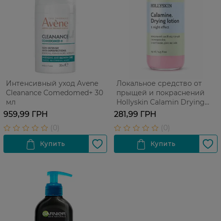
Интенсивный уход Avene
Локальное средство от
Cleanance Comedomed+ 30
прыщей и покраснений
мл
Hollyskin Calamin Drying
Lotion с мгновенным
959,99 ГРН
281,99 ГРН
действием за 1 ночь 15 мл