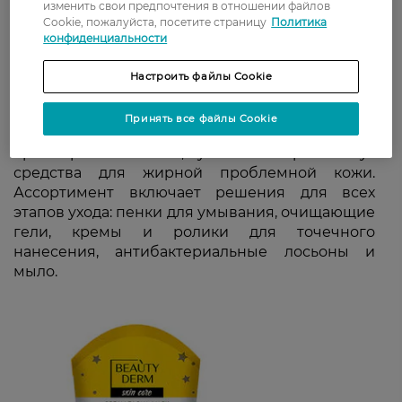
изменить свои предпочтения в отношении файлов
Cookie, пожалуйста, посетите страницу
Политика
конфиденциальности
Настроить файлы Cookie
Принять все файлы Cookie
Если вы боретесь с высыпаниями и
чрезмерным блеском, лучшим выбором станут
средства для жирной проблемной кожи.
Ассортимент включает решения для всех
этапов ухода: пенки для умывания, очищающие
гели, кремы и ролики для точечного
нанесения, антибактериальные лосьоны и
мыло.