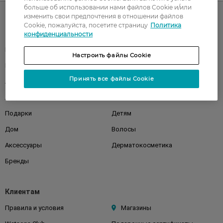
больше об использовании нами файлов Cookie и/или
изменить свои предпочтения в отношении файлов
Cookie, пожалуйста, посетите страницу
Политика
Каталог
конфиденциальности
Корейская косметика
Мужчинам
Настроить файлы Cookie
Парфюмерия
Здоровье
Принять все файлы Cookie
Акции
Макияж
Лицо
Тело
Подарки
Детям
Дом
Волосы
Аксессуары
Дерматокосметика
Бренды
Клиентам
Правила и условия
Магазины