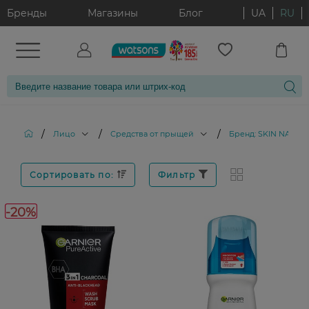
Бренды
Магазины
Блог
UA
RU
/
/
/
Лицо
Средства от прыщей
Бренд: SKIN NATUR
Сортировать по:
Фильтр
-20%