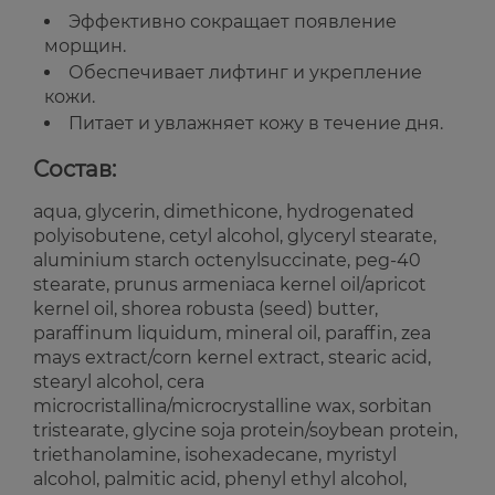
Эффективно сокращает появление
морщин.
Обеспечивает лифтинг и укрепление
кожи.
Питает и увлажняет кожу в течение дня.
Состав:
aqua, glycerin, dimethicone, hydrogenated
polyisobutene, cetyl alcohol, glyceryl stearate,
aluminium starch octenylsuccinate, peg-40
stearate, prunus armeniaca kernel oil/apricot
kernel oil, shorea robusta (seed) butter,
paraffinum liquidum, mineral oil, paraffin, zea
mays extract/corn kernel extract, stearic acid,
stearyl alcohol, cera
microcristallina/microcrystalline wax, sorbitan
tristearate, glycine soja protein/soybean protein,
triethanolamine, isohexadecane, myristyl
alcohol, palmitic acid, phenyl ethyl alcohol,