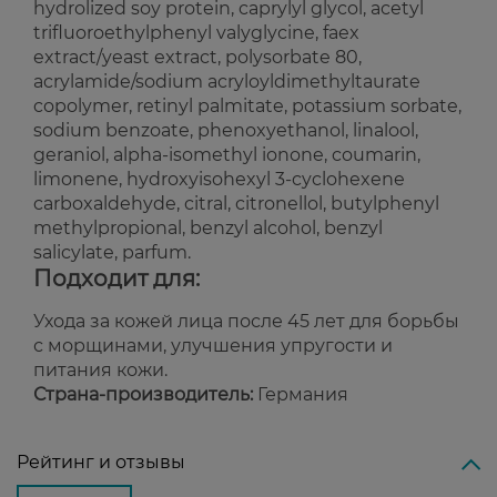
hydrolized soy protein, caprylyl glycol, acetyl
trifluoroethylphenyl valyglycine, faex
extract/yeast extract, polysorbate 80,
acrylamide/sodium acryloyldimethyltaurate
copolymer, retinyl palmitate, potassium sorbate,
sodium benzoate, phenoxyethanol, linalool,
geraniol, alpha-isomethyl ionone, coumarin,
limonene, hydroxyisohexyl 3-cyclohexene
carboxaldehyde, citral, citronellol, butylphenyl
methylpropional, benzyl alcohol, benzyl
salicylate, parfum.
Подходит для:
Ухода за кожей лица после 45 лет для борьбы
с морщинами, улучшения упругости и
питания кожи.
Страна-производитель:
Германия
Рейтинг и отзывы