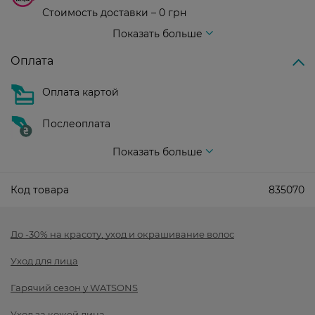
Стоимость доставки – 0 грн
Стоимость доставки – 99 грн, бесплатная доставка от – 699 грн
Показать больше
Оплата
Оплата картой
Послеоплата
Показать больше
Код товара
835070
До -30% на красоту, уход и окрашивание волос
Уход для лица
Гарячий сезон у WATSONS
Уход за кожей лица