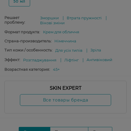
50 мл
Решает
Зморшки
Втрата пружності
проблему:
Вікові зміни
Формат продукта:
Крем для обличчя
Страна-производитель:
Німеччина
Тип кожи / особенность:
Зріла
Для усіх типів
Эффект:
Антивіковий
Розгладжування
Ліфтінг
Возрастная категория:
45+
SKIN EXPERT
Все товары бренда