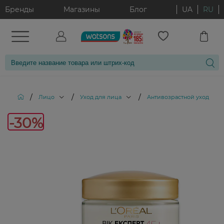
Бренды
Магазины
Блог
UA
RU
/
/
/
Лицо
Уход для лица
Антивозрастной уход за 
-30%
-30%