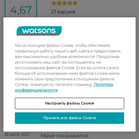
4,67
27 відгуків
З 27 відгуків
Мы используем файлы Cookie, чтобы обеспечить
правильную работу нашего веб-сайта и предоставить
Оксана
На свою цену неплохой.
вам максимально удобные возможности. Продолжая
10 декабря, 2021
использовать наш сайт, вы соглашаетесь на
использование файлов Cookie. Если вы хотите узнать
больше об использовании нами файлов Cookie и/или
Наталья
Лёгкий, не жирный. Отлично
изменить свои предпочтения в отношении файлов
10 ноября, 2021
питает и увлажняет кожу.
Cookie, пожалуйста, посетите страницу
Политика
конфиденциальности
Настроить файлы Cookie
Дмитро
быстро впитывается и не
21 сентября, 2021
оставляет блеска
Принять все файлы Cookie
Дмитро
Хороший увлажняющий крем!
16 июля, 2021
Маме понравился.