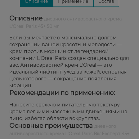
Описание
Применение
Состав
Описание
дневного антивозрастного крема
L'Oreal Paris 45+ 50 мл
Если вы мечтаете о максимально долгом
сохранении вашей красоты и молодости —
крем против морщин от легендарной
компании L'Oreal Paris создан специально для
вас. Антивозрастной крем L'Oreal — это
идеальный лифтинг-уход за кожей, основная
цель которого — сокращение появления
морщин.
Рекомендации по применению:
Нанесите свежую и питательную текстуру
крема легкими массажными движениями на
лицо, избегая области вокруг глаз.
Основные преимущества
дневного
антивозрастного крема L'Oreal Paris Вік Експерт 45+