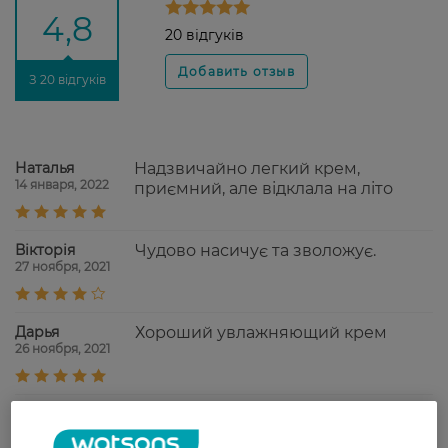
4,8
20 відгуків
З 20 відгуків
Наталья
Надзвичайно легкий крем,
14 января, 2022
приємний, але відклала на літо
Вікторія
Чудово насичує та зволожує.
27 ноября, 2021
Дарья
Хороший увлажняющий крем
26 ноября, 2021
Любов
Крем забезпечує хороший ефект
15 ноября, 2021