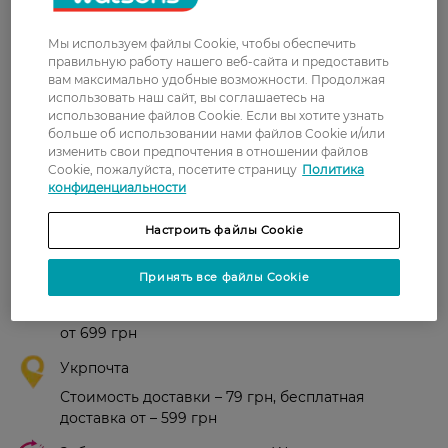
Мы используем файлы Cookie, чтобы обеспечить
Іванна
Крем дійсно дієвий. Шкіра обличчя
правильную работу нашего веб-сайта и предоставить
4 ноября, 2021
дуже приємна на дотик. Крем гарно
вам максимально удобные возможности. Продолжая
проникає в шкіру,не лишає масного
использовать наш сайт, вы соглашаетесь на
блиску.
использование файлов Cookie. Если вы хотите узнать
больше об использовании нами файлов Cookie и/или
изменить свои предпочтения в отношении файлов
Показати ще
Cookie, пожалуйста, посетите страницу
Политика
конфиденциальности
Настроить файлы Cookie
Доставка
Принять все файлы Cookie
Новая почта
В отделение Новой почты - 99 грн, бесплатно
от 699 грн
Укрпочта
Стоимость доставки – 79 грн, бесплатная
доставка от – 599 грн