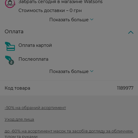
Забрать сегодня в магазине Watsons
Стоимость доставки – 0 грн
Стоимость доставки – 99 грн, бесплатная доставка от – 699 грн
Показать больше
Оплата
Оплата картой
Послеоплата
Показать больше
Код товара
1189977
-50% на обраний асортимент
Уход для лица
до -60% на асортимент масок та засобів догляду за обличчям,
тілом та руками