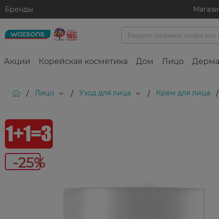
Бренды
Магаз
Акции
Корейская косметика
Дом
Лицо
Дерма
Лицо
Уход для лица
Крем для лица
/
/
/
/
-25%
-25%