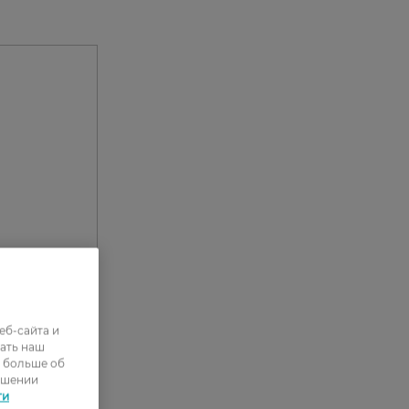
еб-сайта и
ать наш
ь больше об
ошении
ти