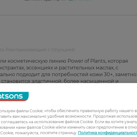
lants Разглаживающий с Опунцией
ли косметическую линию Power of Plants, которая
страктах, эссенциях и растительных маслах, с
льно подходит для потребностей кожи 30+, заметно
а становится эластичной, более насыщенной и
разглаживает.
 интенсивно восстанавливает.
льзуем файлы Cookie, чтобы обеспечить правильную работу нашего в
тавить вам максимально удобные возможности. Продолжая использов
ы соглашаетесь на использование файлов Cookie. Если вы хотите узнат
овании нами файлов Cookie и/или изменить свои предпочтения в отн
Cookie, пожалуйста, посетите страницу
Политика конфиденциальнос