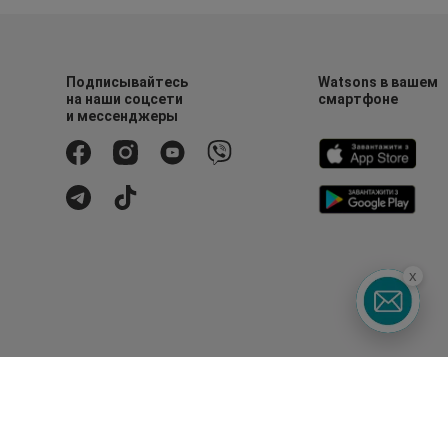
Подписывайтесь
Watsons в вашем
на наши соцсети
смартфоне
и мессенджеры
x