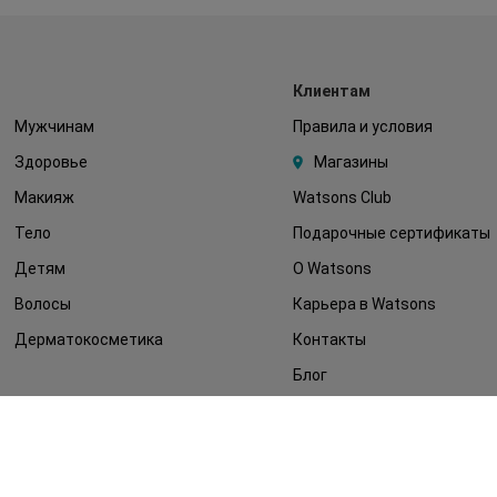
Клиентам
Мужчинам
Правила и условия
Здоровье
Магазины
Макияж
Watsons Club
Тело
Подарочные сертификаты
Детям
О Watsons
Волосы
Карьера в Watsons
Дерматокосметика
Контакты
Блог
Оплата и доставка
FAQ
Политика