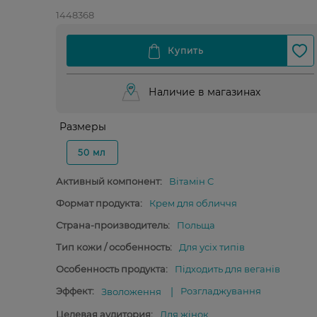
1448368
Наличие в магазинах
Размеры
50 мл
Активный компонент:
Вітамін C
Формат продукта:
Крем для обличчя
Страна-производитель:
Польща
Тип кожи / особенность:
Для усіх типів
Особенность продукта:
Підходить для веганів
Эффект:
Розгладжування
Зволоження
Целевая аудитория:
Для жінок