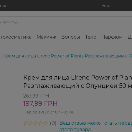
ины
Блог
токосметика
Макияж
Волосы
Тело
Парфюм
Д
Крем для лица Lirene Power of Plants Разглаживающий с 
Крем для лица Lirene Power of Plan
Разглаживающий с Опунцией 50 
263,99 ГРН
197,99 ГРН
Період акції:
27 07 - 09 08
0
Ваш отзыв может стать перв
этого товара