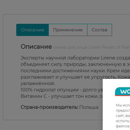
Описание
Применение
Состав
Описание
крема для лица Lirene Power of P
Эксперты научной лаборатории Lirene созда
объединяет силу природы, заключенную в эк
последними достижениями науки. Крем идеа
разглаживает и улучшает её упругость. Кож
увлажнённой.
100% гидролат опунции - долго увлажняет и 
Витамин C - улучшает тон кожи, осветляет и
Мы испо
Страна-производитель:
Польша
предос
сайт, в
использ
файлов 