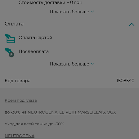
Стоимость доставки – 0 грн
Стоимость доставки – 99 грн, бесплатная доставка от – 699 грн
Показать больше
Оплата
Оплата картой
Послеоплата
Показать больше
Код товара
1508540
Крем под глаза
до -30% на NEUTROGENA, LE PETIT MARSEILLAIS, OGX
Уход для всей семьи до -30%
NEUTROGENA