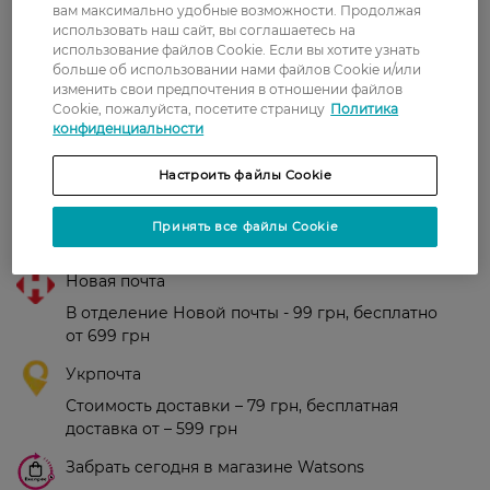
вам максимально удобные возможности. Продолжая
использовать наш сайт, вы соглашаетесь на
Рейтинг и отзывы
использование файлов Cookie. Если вы хотите узнать
больше об использовании нами файлов Cookie и/или
изменить свои предпочтения в отношении файлов
0
Cookie, пожалуйста, посетите страницу
Политика
0 відгуків
конфиденциальности
З 0 відгуків
Настроить файлы Cookie
Принять все файлы Cookie
Доставка
Новая почта
В отделение Новой почты - 99 грн, бесплатно
от 699 грн
Укрпочта
Стоимость доставки – 79 грн, бесплатная
доставка от – 599 грн
Забрать сегодня в магазине Watsons