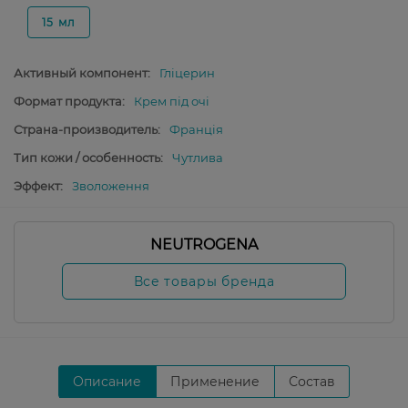
15 мл
Активный компонент:
Гліцерин
Формат продукта:
Крем під очі
Страна-производитель:
Франція
Тип кожи / особенность:
Чутлива
Эффект:
Зволоження
NEUTROGENA
Все товары бренда
Описание
Применение
Состав