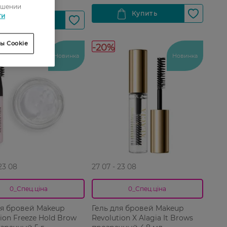
ошении
ти
ы Cookie
-20%
Новинка
Новинка
 23 08
27 07 - 23 08
0_Спец.ціна
0_Спец.ціна
ля бровей Makeup
Гель для бровей Makeup
ion Freeze Hold Brow
Revolution X Alagia It Brows