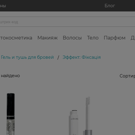
ины
Блог
токосметика
Макияж
Волосы
Тело
Парфюм
Д
Гель и тушь для бровей
Эффект: Фіксація
/
 найдено
Сортир