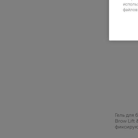
использ
файлов 
Гель для 
Brow Lift 
фиксирую