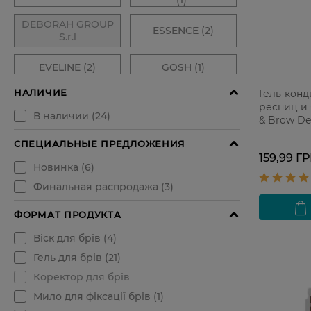
Гель-кон
ресниц и 
& Brow De
мл
159,99 Г