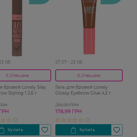
 23 08
27 07 - 23 08
0_Спец.ціна
0_Спец.ціна
я бровей Lovely Slay
Гель для бровей Lovely
ow Styling 1 2,6 г
Glossy Eyebrow Glue 4,2 г
 ГРН
255,99 ГРН
 ГРН
178,99 ГРН