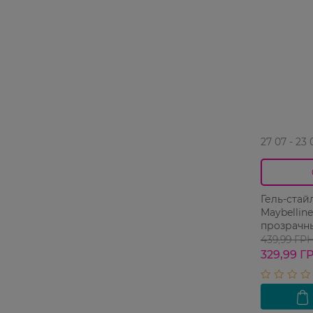
27 07 - 23 
Гель-стай
Maybellin
прозрачн
439,99 ГР
329,99 Г