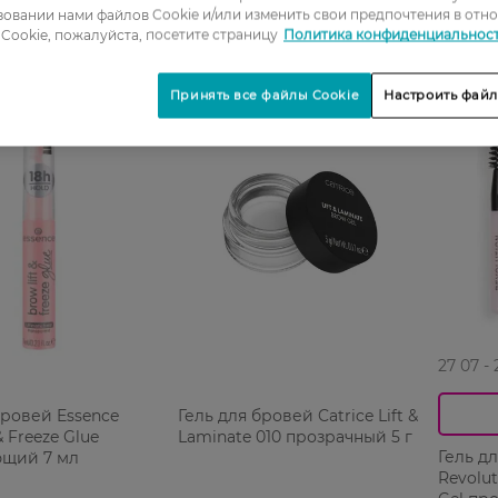
овании нами файлов Cookie и/или изменить свои предпочтения в отн
Cookie, пожалуйста, посетите страницу
Политика конфиденциальнос
Принять все файлы Cookie
Настроить файл
-20%
27 07 -
бровей Essence
Гель для бровей Catrice Lift &
& Freeze Glue
Laminate 010 прозрачный 5 г
Гель д
щий 7 мл
Revolut