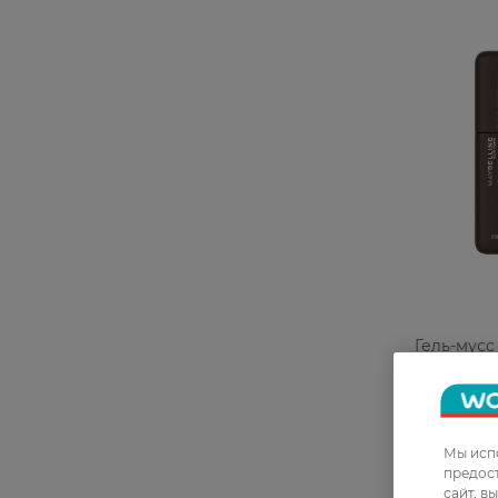
Гель-мусс
York Super
густых бр
Brown 5 м
321,99 Г
Мы испо
предос
сайт, в