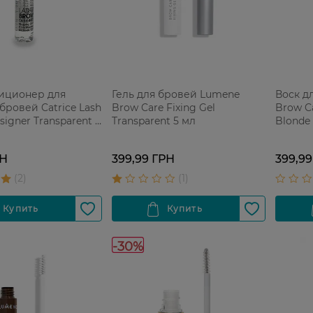
диционер для
Гель для бровей Lumene
Воск д
бровей Catrice Lash
Brow Care Fixing Gel
Brow C
signer Transparent 6
Transparent 5 мл
Blonde
РН
399,99 ГРН
399,99
-30%