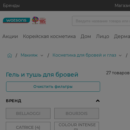
Бренды
Магаз
Акции
Корейская косметика
Дом
Лицо
Дерма
Макияж
Косметика для бровей и глаз
/
/
/
27
товаров
Гель и тушь для бровей
Очистить фильтры