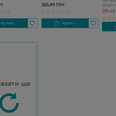
Gel пр
РН
265,99 ГРН
351,99 
281,49
азати ще