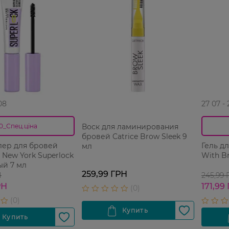
08
27 07 -
Воск для ламинирования
0_Спец.ціна
бровей Catrice Brow Sleek 9
лер для бровей
Гель дл
мл
e New York Superlock
With Br
ый 7 мл
259,99 ГРН
Н
245,99
РН
171,99