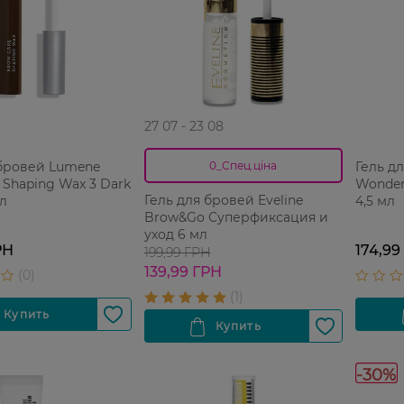
27 07 - 23 08
 бровей Lumene
Гель д
0_Спец.ціна
 Shaping Wax 3 Dark
Wonder’
Гель для бровей Eveline
л
4,5 мл
Brow&Go Суперфиксация и
уход 6 мл
РН
174,99
199,99 ГРН
139,99 ГРН
-30%