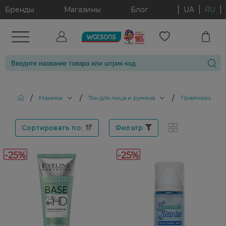
Бренды
Магазины
Блог
UA
RU
/
/
/
Макияж
Тон для лица и румяна
Праймеры
Сортировать по:
Фильтр
-25%
-25%