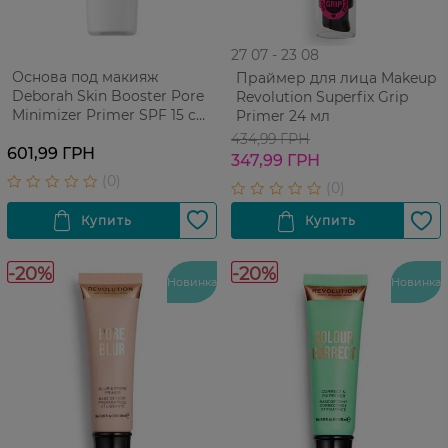
27 07 - 23 08
Основа под макияж
Праймер для лица Makeup
Deborah Skin Booster Pore
Revolution Superfix Grip
Minimizer Primer SPF 15 с
Primer 24 мл
матирующим эффектом 30
434,99 ГРН
мл
601,99 ГРН
347,99 ГРН
-20%
-20%
Новинка
Новинка