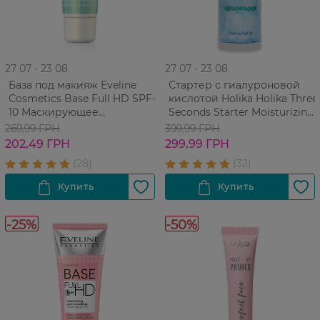
27 07 - 23 08
27 07 - 23 08
База под макияж Eveline
Стартер с гиалуроновой
Cosmetics Base Full HD SPF-
кислотой Holika Holika Three
10 Маскирующее
Seconds Starter Moisturizing
покраснение 30 мл
Hyaluronic Acid 150 мл
269,99 ГРН
399,99 ГРН
202,49 ГРН
299,99 ГРН
-25%
-50%