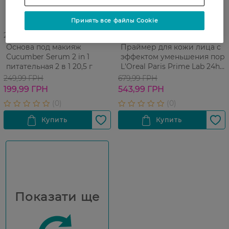
Принять все файлы Cookie
27 07 - 23 08
27 07 - 23 08
Основа под макияж
Праймер для кожи лица с
Cucumber Serum 2 in 1
эффектом уменьшения пор
питательная 2 в 1 20,5 г
L'Oreal Paris Prime Lab 24h
Pore Minimazer
249,99 ГРН
679,99 ГРН
199,99 ГРН
543,99 ГРН
Показати ще