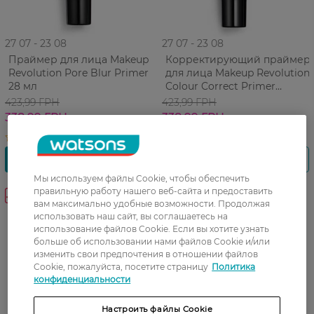
27 07 - 23 08
27 07 - 23 08
Праймер для лица Makeup
Корректирующий праймер
Revolution Pore Blur Primer
для лица Makeup Revolution
28 мл
Colour Correct Primer
зеленый 28 мл
423,99 ГРН
423,99 ГРН
338,99 ГРН
338,99 ГРН
Мы используем файлы Cookie, чтобы обеспечить
правильную работу нашего веб-сайта и предоставить
-20%
-20%
Новинка
вам максимально удобные возможности. Продолжая
использовать наш сайт, вы соглашаетесь на
использование файлов Cookie. Если вы хотите узнать
больше об использовании нами файлов Cookie и/или
изменить свои предпочтения в отношении файлов
Cookie, пожалуйста, посетите страницу
Политика
конфиденциальности
Настроить файлы Cookie