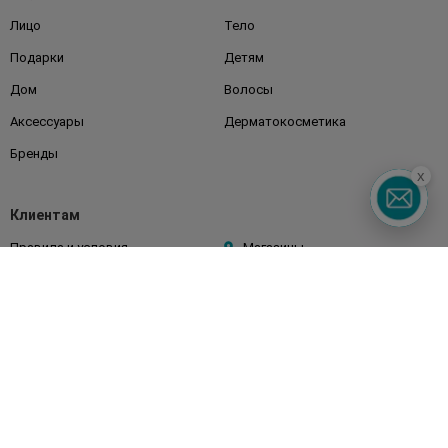
Лицо
Тело
Подарки
Детям
Дом
Волосы
Аксессуары
Дерматокосметика
Бренды
x
Клиентам
Правила и условия
Магазины
Watsons Club
Подарочные сертификаты
О Watsons
Карьера в Watsons
Контакты
Блог
Оплата и доставка
FAQ
Политика конфиденциальности
Публичная оферта
СМИ о нас
Возврат заказа