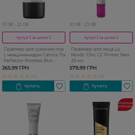
10 08 - 23 08
10 08 - 23 08
Купуй 3 за ціною 2
Купуй 3 за ціною 2
Праймер для сужения пор
Праймер для лица Lu
с ниацинамидом Catrice The
Nordic Chic СС Primer New
Perfector Poreless Blur
20 мл
Primer 30 мл
265,99 ГРН
579,99 ГРН
Финальная
распродаж