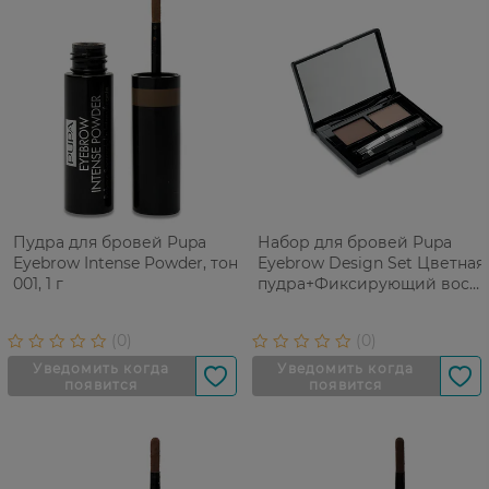
Пудра для бровей Pupa
Набор для бровей Pupa
Eyebrow Intense Powder, тон
Eyebrow Design Set Цветная
001, 1 г
пудра+Фиксирующий воск,
тон 001, 1,1 г