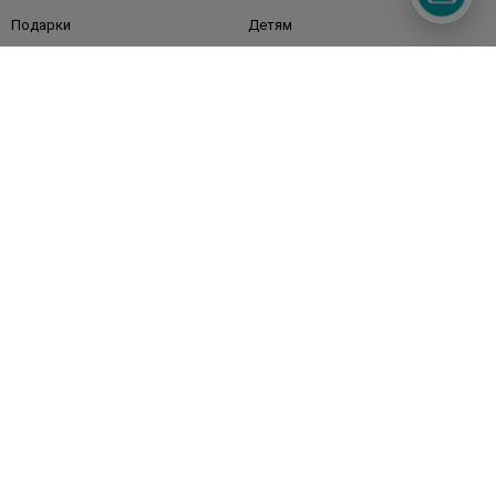
Подарки
Детям
Дом
Волосы
Аксессуары
Дерматокосметика
Бренды
Клиентам
Правила и условия
Магазины
Watsons Club
Подарочные сертификаты
О Watsons
Карьера в Watsons
Контакты
Блог
Оплата и доставка
FAQ
Политика конфиденциальности
Публичная оферта
СМИ о нас
Возврат заказа