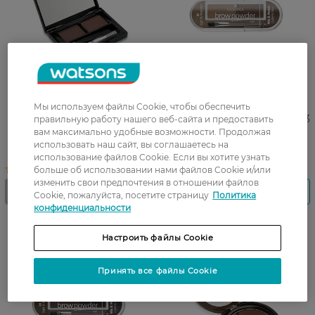
Набор для бровей Pupa
Набор теней для бровей
Мы используем файлы Cookie, чтобы обеспечить
Eyebrow Design Set Цветная
Essence 01 Light&Medium 2,3
правильную работу нашего веб-сайта и предоставить
пудра+Фиксирующий воск,
г
вам максимально удобные возможности. Продолжая
тон 003, 1,1 г
использовать наш сайт, вы соглашаетесь на
69,99 ГРН
использование файлов Cookie. Если вы хотите узнать
больше об использовании нами файлов Cookie и/или
изменить свои предпочтения в отношении файлов
Cookie, пожалуйста, посетите страницу
Политика
конфиденциальности
Настроить файлы Cookie
Принять все файлы Cookie