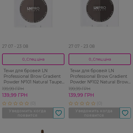
27 07 - 23 08
27 07 - 23 08
0_Спец.ціна
0_Спец.ціна
Тени для бровей LN
Тени для бровей LN
Professional Brow Gradient
Professional Brow Gradient
Powder №101 Natural Taupe
Powder №102 Natural Brown
2,5 г
2,5 г
199,99 ГРН
199,99 ГРН
139,99 ГРН
139,99 ГРН