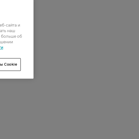
еб-сайта и
ать наш
ь больше об
ошении
ти
ы Cookie