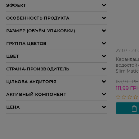
27 07 - 23 
Карандаш
водостойк
Slim'Matic
015 Ash Bl
159,99 ГРН
111,99 ГР