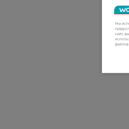
Мы испо
предос
сайт, в
использ
файлов 