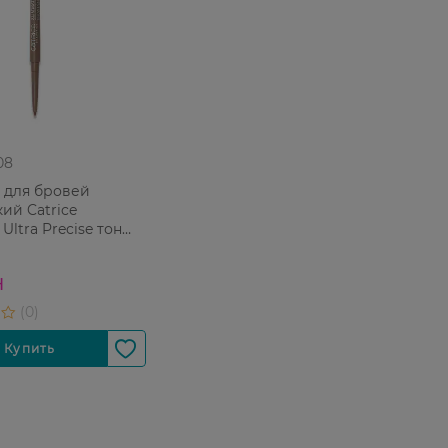
08
 для бровей
ий Catrice
 Ultra Precise тон
onde 1 шт
Н