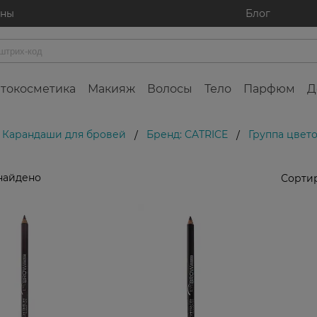
ины
Блог
токосметика
Макияж
Волосы
Тело
Парфюм
Д
Карандаши для бровей
Бренд: CATRICE
Группа цвет
/
/
найдено
Сортир