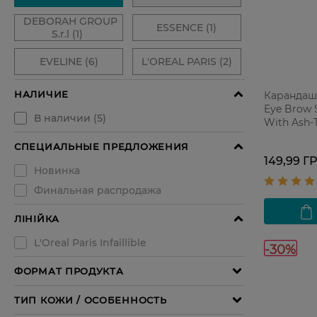
Карандаш 
Eye Brow S
With Ash-
149,99 Г
-30%