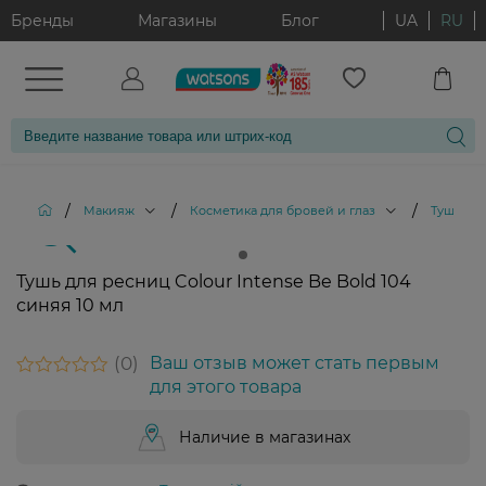
Бренды
Магазины
Блог
UA
RU
/
/
/
Макияж
Косметика для бровей и глаз
Тушь дл
Тушь для ресниц Colour Intense Be Bold 104
синяя 10 мл
0
Ваш отзыв может стать первым
для этого товара
Наличие в магазинах