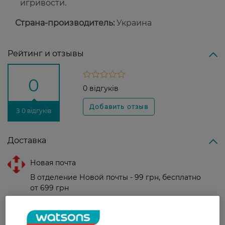
игривости.
Страна-производитель:
Украина
Рейтинг и отзывы
0
0 відгуків
З 0 відгуків
Доставка
Новая почта
В отделение Новой почты - 99 грн, бесплатно
от 699 грн
Укрпочта
Стоимость доставки – 79 грн, бесплатная