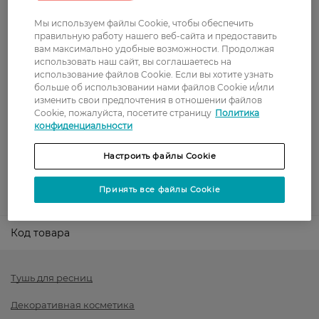
доставка от – 599 грн
Мы используем файлы Cookie, чтобы обеспечить
Забрать сегодня в магазине Watsons
правильную работу нашего веб-сайта и предоставить
вам максимально удобные возможности. Продолжая
Стоимость доставки – 0 грн
использовать наш сайт, вы соглашаетесь на
Стоимость доставки – 99 грн, бесплатная доставка от – 699 грн
Показать больше
использование файлов Cookie. Если вы хотите узнать
больше об использовании нами файлов Cookie и/или
изменить свои предпочтения в отношении файлов
Оплата
Cookie, пожалуйста, посетите страницу
Политика
конфиденциальности
Оплата картой
Настроить файлы Cookie
Послеоплата
Принять все файлы Cookie
Показать больше
Код товара
Тушь для ресниц
Декоративная косметика