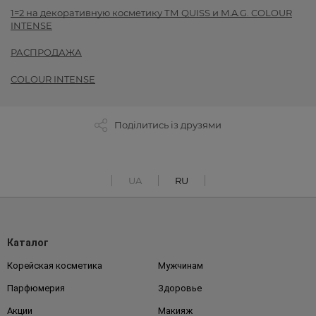
1=2 на декоративную косметику ТМ QUISS и M.A.G. COLOUR
INTENSE
РАСПРОДАЖА
COLOUR INTENSE
Поділитись із друзями
UA
RU
Каталог
Корейская косметика
Мужчинам
Парфюмерия
Здоровье
Акции
Макияж