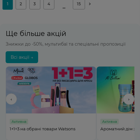
Ще більше акцій
Знижки до -50%, мультибаї та спеціальні пропозиції
Всі акції →
‹
›
Активна
Активна
%
1+1=3 на обрані товари Watsons
Ароматний дім з M