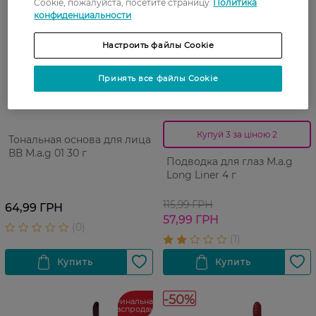
Cookie, пожалуйста, посетите страницу
Политика
конфиденциальности
Настроить файлы Cookie
Принять все файлы Cookie
10 08 - 23 08
Купуй 3 за ціною 2
Тональная основа для лица
ВВ M.a.g 01 30 г
Подводка для глаз M.a.g
Long Liner 4 г
115,99 ГРН
64,99 ГРН
57,99 ГРН
-50%
Финальная
распродажа