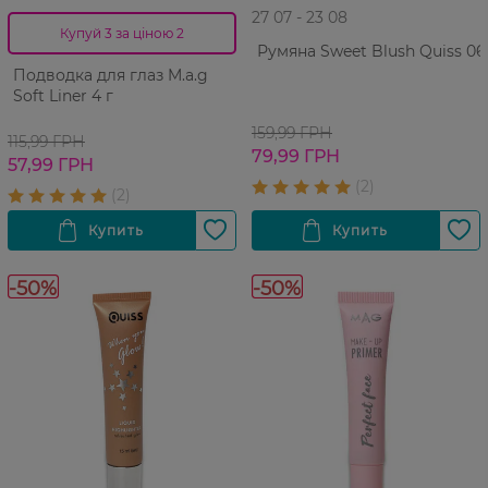
27 07 - 23 08
Купуй 3 за ціною 2
Румяна Sweet Blush Quiss 06
Подводка для глаз M.a.g
Soft Liner 4 г
159,99 ГРН
115,99 ГРН
79,99 ГРН
57,99 ГРН
-50%
-50%