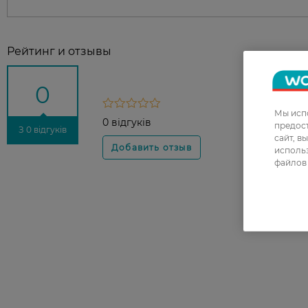
Рейтинг и отзывы
0
Мы испо
0 відгуків
предос
З 0 відгуків
сайт, в
использ
файлов 