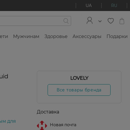
UA
RU
ети
Мужчинам
Здоровье
Аксессуары
Подарки
uid
LOVELY
Все товары бренда
Доставка
ым для
Новая почта