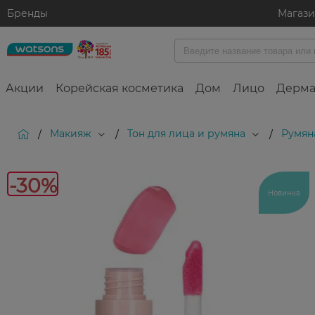
Бренды
Магаз
Акции
Корейская косметика
Дом
Лицо
Дерма
Макияж
Тон для лица и румяна
Румян
/
/
/
-30%
Новинка