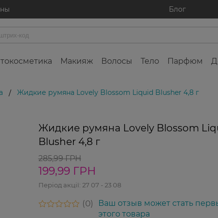
ины
Блог
токосметика
Макияж
Волосы
Тело
Парфюм
Д
а
Жидкие румяна Lovely Blossom Liquid Blusher 4,8 г
/
Жидкие румяна Lovely Blossom Liq
Blusher 4,8 г
285,99 ГРН
199,99 ГРН
Період акції:
27 07 - 23 08
0
Ваш отзыв может стать перв
этого товара