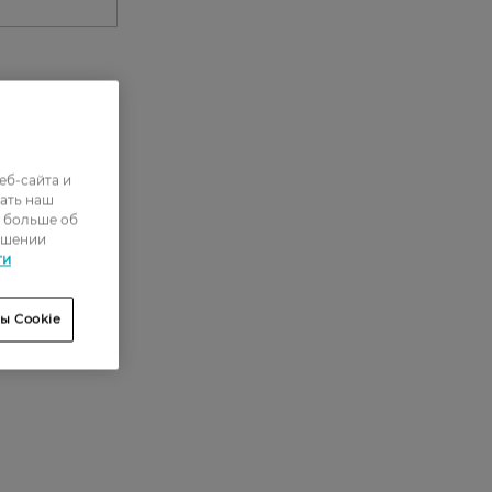
0
0
еб-сайта и
ать наш
0
ь больше об
0
ошении
ти
0
ы Cookie