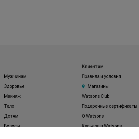
Клиентам
Мужчинам
Правила и условия
Здоровье
Магазины
Макияж
Watsons Club
Тело
Подарочные сертификаты
Детям
О Watsons
Волосы
Карьера в Watsons
Дерматокосметика
Контакты