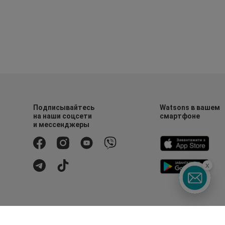
Подписывайтесь
Watsons в вашем
на наши соцсети
смартфоне
и мессенджеры
x