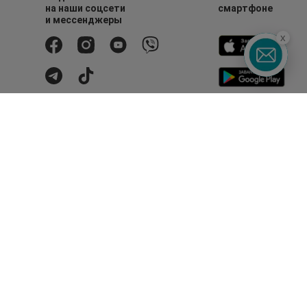
на наши соцсети
смартфоне
и мессенджеры
x