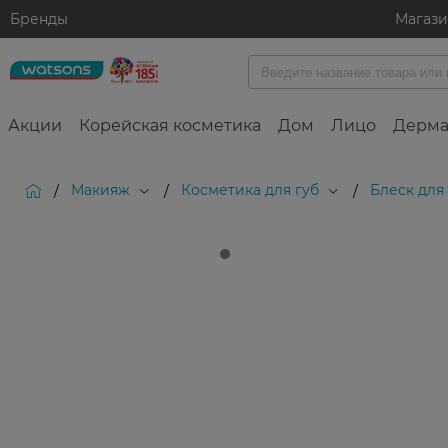
Бренды
Магаз
Акции
Корейская косметика
Дом
Лицо
Дерма
Макияж
Косметика для губ
Блеск для
/
/
/