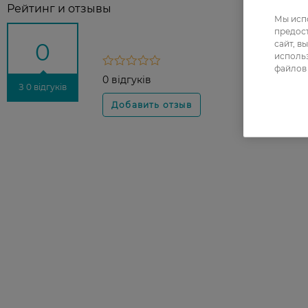
Рейтинг и отзывы
Мы испо
предос
сайт, в
0
использ
файлов 
0 відгуків
З 0 відгуків