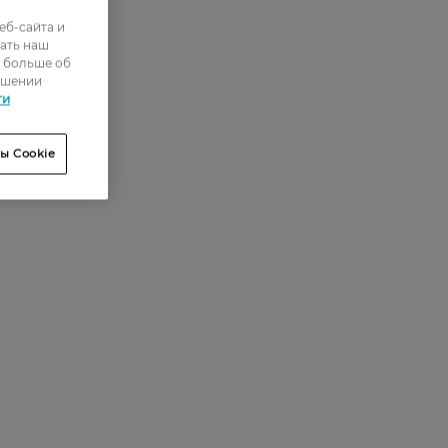
еб-сайта и
ать наш
0
ь больше об
ошении
0
ти
0
ы Cookie
0
0