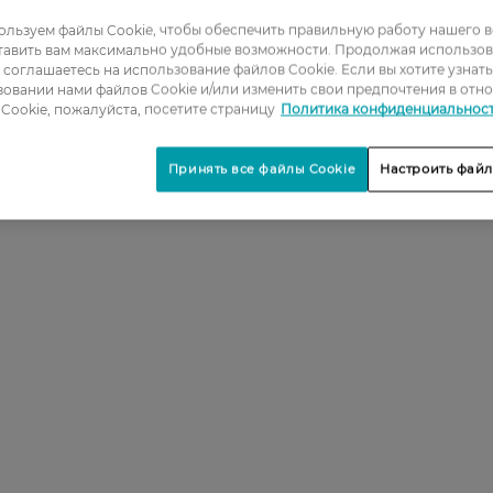
льзуем файлы Cookie, чтобы обеспечить правильную работу нашего в
тавить вам максимально удобные возможности. Продолжая использов
1
ы соглашаетесь на использование файлов Cookie. Если вы хотите узнат
овании нами файлов Cookie и/или изменить свои предпочтения в отн
2
Cookie, пожалуйста, посетите страницу
Политика конфиденциальнос
3
Принять все файлы Cookie
Настроить файл
4
5