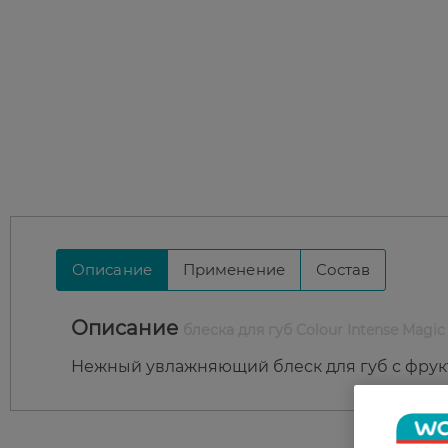
Описание
Применение
Состав
Описание
блеска для губ Colour Intense Magic
Нежный увлажняющий блеск для губ с фрук