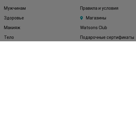
Мужчинам
Правила и условия
Здоровье
Магазины
Макияж
Watsons Club
Тело
Подарочные сертификаты
Детям
О Watsons
Волосы
Карьера в Watsons
Дерматокосметика
Контакты
Блог
Оплата и доставка
FAQ
Политика
конфиденциальности
Публичная оферта
СМИ о нас