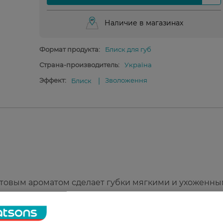
Наличие в магазинах
Формат продукта:
Блиск для губ
Страна-производитель:
Україна
Эффект:
Зволоження
Блиск
товым ароматом сделает губки мягкими и ухоженны