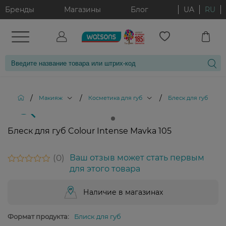
Бренды
Магазины
Блог
UA
RU
/
/
/
/
Макияж
Косметика для губ
Блеск для губ
Б
Блеск для губ Colour Intense Mavka 105
0
Ваш отзыв может стать первым
для этого товара
Наличие в магазинах
Формат продукта:
Блиск для губ