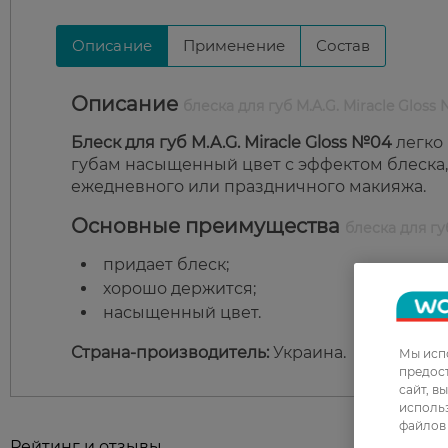
Описание
Применение
Состав
Описание
блеска для губ M.A.G. Miracle Gloss
Блеск для губ M.A.G. Miracle Gloss №04
легко 
губам насыщенный цвет с эффектом блеска,
ежедневного или праздничного макияжа.
Основные преимущества
блеска для гу
придает блеск;
хорошо держится;
насыщенный цвет.
Страна-производитель:
Украина.
Мы испо
предос
сайт, в
использ
файлов 
Рейтинг и отзывы