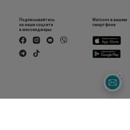
Подписывайтесь
Watsons в вашем
на наши соцсети
смартфоне
и мессенджеры
x