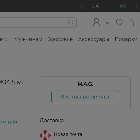
UA
RU
ети
Мужчинам
Здоровье
Аксессуары
Подарки
-50%
№04 5 мл
M.A.G.
Все товары бренда
Доставка
ым для
Новая почта