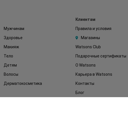
Клиентам
Мужчинам
Правила и условия
Здоровье
Магазины
Макияж
Watsons Club
Тело
Подарочные сертификаты
Детям
О Watsons
Волосы
Карьера в Watsons
Дерматокосметика
Контакты
Блог
Оплата и доставка
FAQ
Политика
конфиденциальности