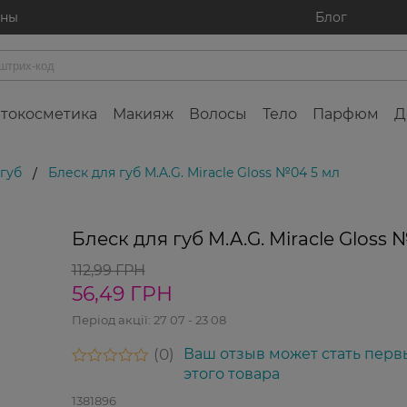
ины
Блог
токосметика
Макияж
Волосы
Тело
Парфюм
Д
 губ
Блеск для губ M.A.G. Miracle Gloss №04 5 мл
/
-50%
Блеск для губ M.A.G. Miracle Gloss 
112,99 ГРН
56,49 ГРН
Період акції:
27 07 - 23 08
0
Ваш отзыв может стать перв
этого товара
1381896