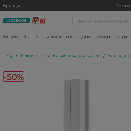
Бренды
Магаз
Акции
Корейская косметика
Дом
Лицо
Дерма
Макияж
Косметика для губ
Блеск для
/
/
/
-50%