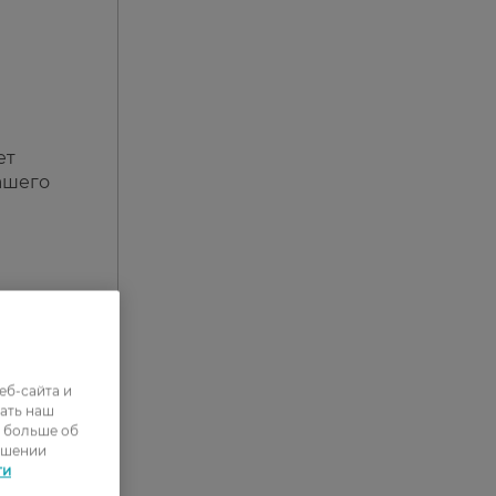
ет
ашего
еб-сайта и
ать наш
ь больше об
ошении
ти