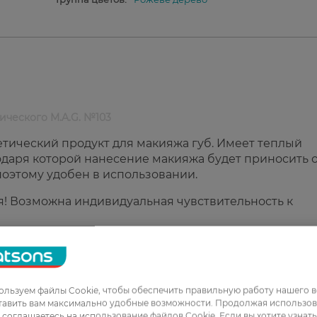
ического M.A.G. №103
етический продукт для макияжа губ. Имеет теплый
годаря которой нанесение макияжа будет приносить 
 поэтому удобен в использовании.
я! Возможна индивидуальная чувствительность к
я макияжа губ косметического M.A.G. №103:
льзуем файлы Cookie, чтобы обеспечить правильную работу нашего в
тавить вам максимально удобные возможности. Продолжая использов
ы соглашаетесь на использование файлов Cookie. Если вы хотите узнат