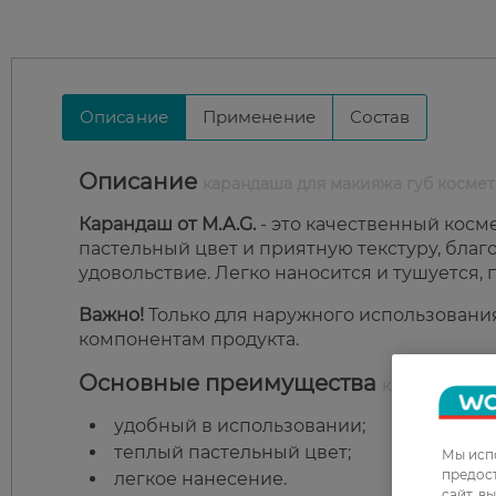
Описание
Применение
Состав
Описание
карандаша для макияжа губ космет
Карандаш от M.A.G.
- это качественный косм
пастельный цвет и приятную текстуру, бла
удовольствие. Легко наносится и тушуется,
Важно!
Только для наружного использовани
компонентам продукта.
Основные преимущества
карандаша дл
удобный в использовании;
теплый пастельный цвет;
Мы испо
предос
легкое нанесение.
сайт, в