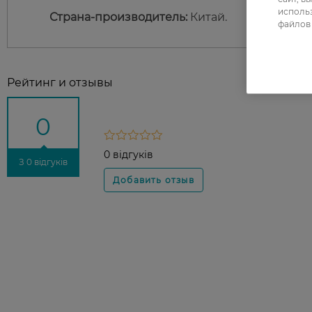
использ
Страна-производитель:
Китай.
файлов 
Рейтинг и отзывы
0
0 відгуків
З 0 відгуків