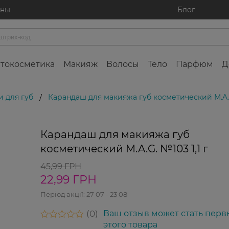
ины
Блог
токосметика
Макияж
Волосы
Тело
Парфюм
Д
 для губ
Карандаш для макияжа губ косметический M.A.G.
/
-50%
Карандаш для макияжа губ
косметический M.A.G. №103 1,1 г
45,99 ГРН
22,99 ГРН
Період акції:
27 07 - 23 08
0
Ваш отзыв может стать перв
этого товара