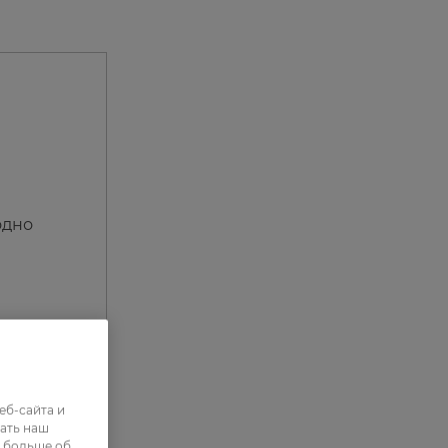
одно
еб-сайта и
ать наш
ь больше об