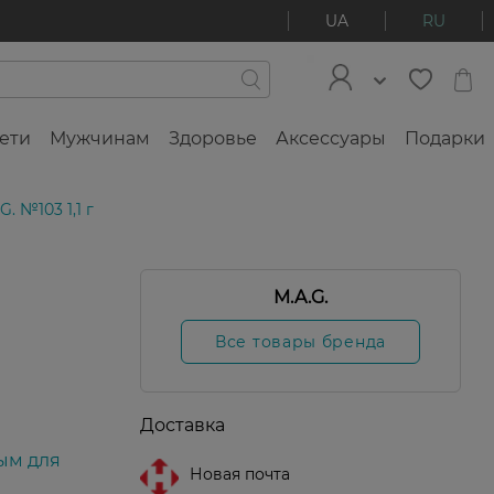
UA
RU
ети
Мужчинам
Здоровье
Аксессуары
Подарки
 №103 1,1 г
M.A.G.
Все товары бренда
Доставка
ым для
Новая почта