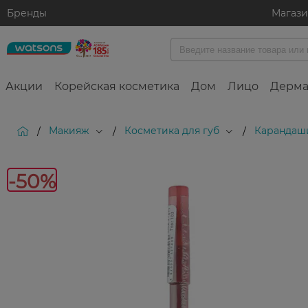
Бренды
Магаз
Акции
Корейская косметика
Дом
Лицо
Дерма
Макияж
Косметика для губ
Карандаши
/
/
/
-50%