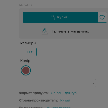
1407418
Наличие в магазинах
Размеры
1,1 г
Колір
Формат продукта:
Олівець для губ
Страна-производитель:
Китай
Группа цветов:
Рожеве дерево