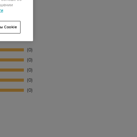
ошении
ти
ы Cookie
0
0
0
0
0