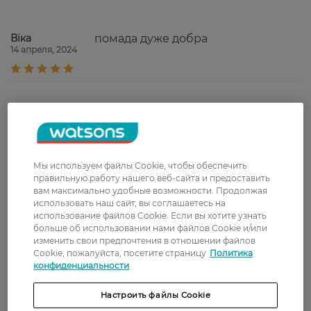
Віка
помада дуже добра
14 апреля, 2024
Доставка
Новая почта
Мы используем файлы Cookie, чтобы обеспечить
В отделение Новой почты - 99 грн, бесплатно
правильную работу нашего веб-сайта и предоставить
от 699 грн
вам максимально удобные возможности. Продолжая
использовать наш сайт, вы соглашаетесь на
Укрпочта
использование файлов Cookie. Если вы хотите узнать
Стоимость доставки – 79 грн, бесплатная
больше об использовании нами файлов Cookie и/или
доставка от – 599 грн
изменить свои предпочтения в отношении файлов
Cookie, пожалуйста, посетите страницу
Политика
Забрать сегодня в магазине Watsons
конфиденциальности
Стоимость доставки – 0 грн
Настроить файлы Cookie
Стоимость доставки – 99 грн, бесплатная доставка от – 699 грн
Показать больше