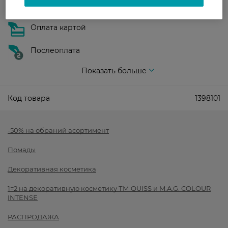
Оплата
Оплата картой
Послеоплата
Показать больше
Код товара
1398101
-50% на обраний асортимент
Помады
Декоративная косметика
1=2 на декоративную косметику ТМ QUISS и M.A.G. COLOUR
INTENSE
РАСПРОДАЖА