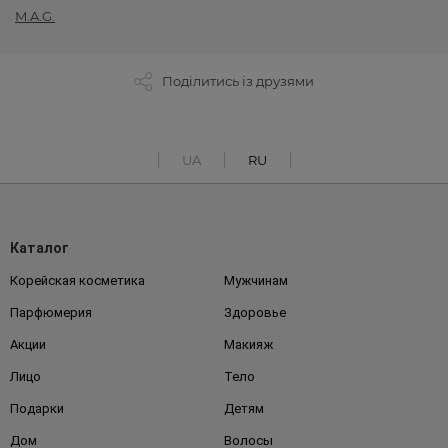
M.A.G.
Поділитись із друзями
UA
RU
Каталог
Корейская косметика
Мужчинам
Парфюмерия
Здоровье
Акции
Макияж
Лицо
Тело
Подарки
Детям
Дом
Волосы