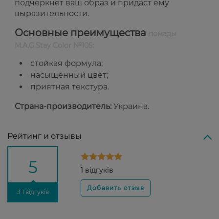
подчеркнет ваш образ и придаст ему
выразительности.
Основные преимущества
помады
M.A.G.Stay Color №105:
стойкая формула;
насыщенный цвет;
приятная текстура.
Страна-производитель:
Украина.
Рейтинг и отзывы
5
1 відгуків
З 1 відгуків