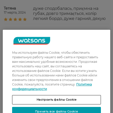
Тетяна
дуже сподобалась, приємна на
17 марта, 2024
губах, довго тримається, колір
легкий бордо, дуже гарний, дякую
Доставка
Новая почта
Мы используем файлы Cookie, чтобы обеспечить
В отделение Новой почты - 99 грн, бесплатно
правильную работу нашего веб-сайта и предоставить
от 699 грн
вам максимально удобные возможности. Продолжая
использовать наш сайт, вы соглашаетесь на
Укрпочта
использование файлов Cookie. Если вы хотите узнать
больше об использовании нами файлов Cookie и/или
Стоимость доставки – 79 грн, бесплатная
изменить свои предпочтения в отношении файлов
доставка от – 599 грн
Cookie, пожалуйста, посетите страницу
Политика
конфиденциальности
Забрать сегодня в магазине Watsons
Стоимость доставки – 0 грн
Настроить файлы Cookie
Стоимость доставки – 99 грн, бесплатная доставка от – 699 грн
Показать больше
Принять все файлы Cookie