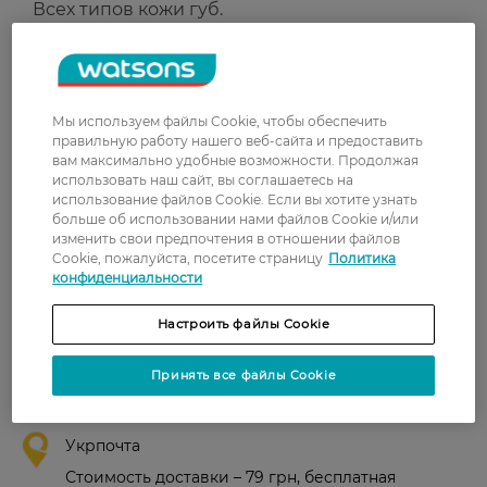
Всех типов кожи губ.
Страна-производитель:
Украина
Рейтинг и отзывы
Мы используем файлы Cookie, чтобы обеспечить
правильную работу нашего веб-сайта и предоставить
вам максимально удобные возможности. Продолжая
0
использовать наш сайт, вы соглашаетесь на
0 відгуків
использование файлов Cookie. Если вы хотите узнать
больше об использовании нами файлов Cookie и/или
изменить свои предпочтения в отношении файлов
З 0 відгуків
Cookie, пожалуйста, посетите страницу
Политика
конфиденциальности
Доставка
Настроить файлы Cookie
Новая почта
Принять все файлы Cookie
В отделение Новой почты - 99 грн, бесплатно
от 699 грн
Укрпочта
Стоимость доставки – 79 грн, бесплатная