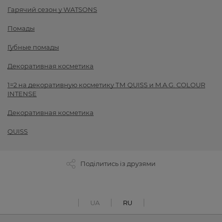
Гарячий сезон у WATSONS
Помады
Губные помады
Декоративная косметика
1=2 на декоративную косметику ТМ QUISS и M.A.G. COLOUR
INTENSE
Декоративная косметика
QUISS
Поділитись із друзями
UA
RU