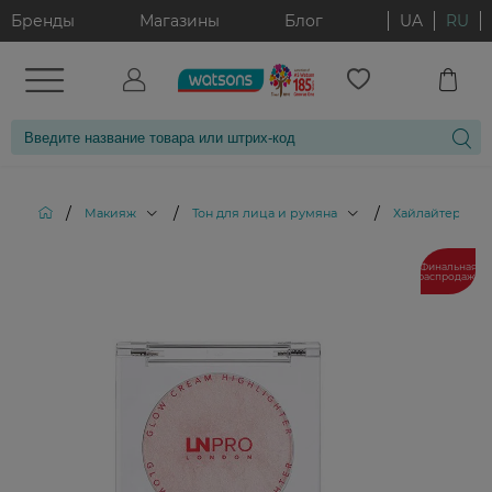
Бренды
Магазины
Блог
UA
RU
/
/
/
/
Макияж
Тон для лица и румяна
Хайлайтеры
Финальная
распродажа