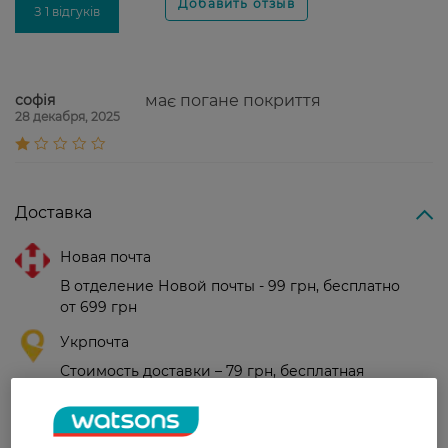
З 1 відгуків
софія
має погане покриття
28 декабря, 2025
Доставка
Новая почта
В отделение Новой почты - 99 грн, бесплатно
от 699 грн
Укрпочта
Стоимость доставки – 79 грн, бесплатная
доставка от – 599 грн
Забрать сегодня в магазине Watsons