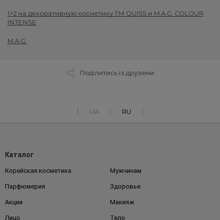
1=2 на декоративную косметику ТМ QUISS и M.A.G. COLOUR
INTENSE
M.A.G.
Поділитись із друзями
UA
RU
Каталог
Корейская косметика
Мужчинам
Парфюмерия
Здоровье
Акции
Макияж
Лицо
Тело