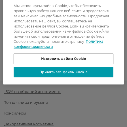
Стоимость доставки – 0 грн
Мы используем файлы Cookie, чтобы обеспечить
Стоимость доставки – 99 грн, бесплатная доставка от – 699 грн
Показать больше
правильную работу нашего веб-сайта и предоставить
вам максимально удобные возможности. Продолжая
использовать наш сайт, вы соглашаетесь на
Оплата
использование файлов Cookie. Если вы хотите узнать
больше об использовании нами файлов Cookie и/или
Оплата картой
изменить свои предпочтения в отношении файлов
Cookie, пожалуйста, посетите страницу
Политика
конфиденциальности
Послеоплата
Показать больше
Настроить файлы Cookie
Принять все файлы Cookie
Код товара
1408643
-50% на обраний асортимент
Тон для лица и румяна
Консилеры
Декоративная косметика