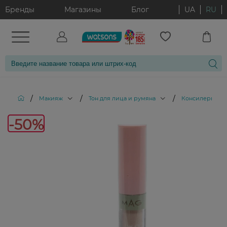
Бренды
Магазины
Блог
UA
RU
/
/
/
/
Макияж
Тон для лица и румяна
Консилеры
-50%