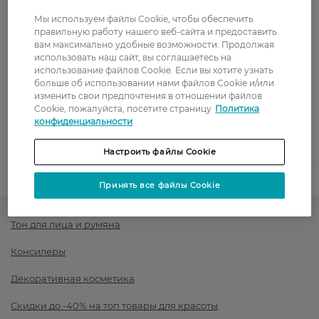
Стоимость доставки – 0 грн
Стоимость доставки – 99 грн, бесплатная доставка от – 699 грн
Мы используем файлы Cookie, чтобы обеспечить
Показать больше
правильную работу нашего веб-сайта и предоставить
вам максимально удобные возможности. Продолжая
Оплата
использовать наш сайт, вы соглашаетесь на
использование файлов Cookie. Если вы хотите узнать
Оплата картой
больше об использовании нами файлов Cookie и/или
изменить свои предпочтения в отношении файлов
Cookie, пожалуйста, посетите страницу
Политика
Послеоплата
конфиденциальности
Показать больше
Настроить файлы Cookie
Код товара
1489472
Принять все файлы Cookie
Тон для лица и румяна
Консилеры
Декоративная косметика
Скидки до -40% на топ товары для красоты