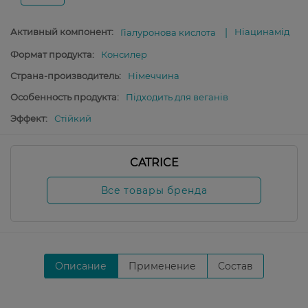
Активный компонент:
Ніацинамід
Гіалуронова кислота
Формат продукта:
Консилер
Страна-производитель:
Німеччина
Особенность продукта:
Підходить для веганів
Эффект:
Стійкий
CATRICE
Все товары бренда
Описание
Применение
Состав