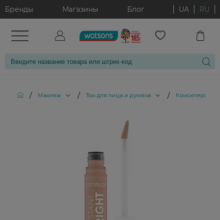
Бренды
Магазины
Блог
UA
RU
/
/
/
/
Макияж
Тон для лица и румяна
Консилеры