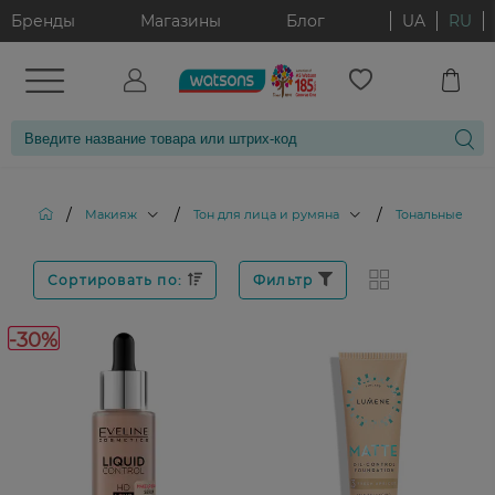
Бренды
Магазины
Блог
UA
RU
/
/
/
Макияж
Тон для лица и румяна
Тональные кре
Сортировать по:
Фильтр
-30%