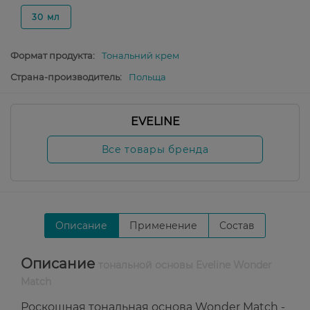
30 мл
Формат продукта:
Тональний крем
Страна-производитель:
Польща
EVELINE
Все товары бренда
Описание
Применение
Состав
Описание
тональной основы Eveline Wonder
Match
Роскошная тональная основа Wonder Match -