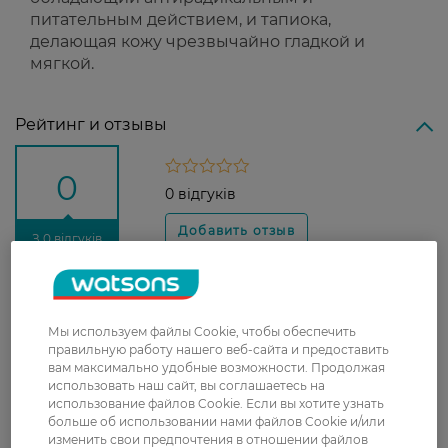
питательным действием, и тапиока,
делающая кожу чрезвычайно гладкой и
мягкой.
Рейтинг и отзывы
0
0 відгуків
З 0 відгуків
Доставка
Мы используем файлы Cookie, чтобы обеспечить
Новая почта
правильную работу нашего веб-сайта и предоставить
вам максимально удобные возможности. Продолжая
В отделение Новой почты - 99 грн, бесплатно
использовать наш сайт, вы соглашаетесь на
от 699 грн
использование файлов Cookie. Если вы хотите узнать
больше об использовании нами файлов Cookie и/или
Укрпочта
изменить свои предпочтения в отношении файлов