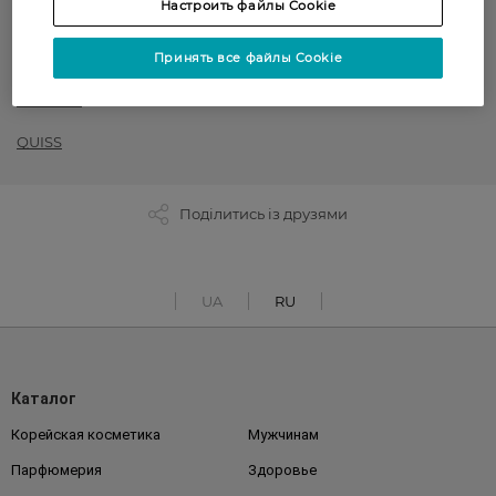
Настроить файлы Cookie
Декоративная косметика
Принять все файлы Cookie
1=2 на декоративную косметику ТМ QUISS и M.A.G. COLOUR
INTENSE
QUISS
Поділитись із друзями
UA
RU
Каталог
Корейская косметика
Мужчинам
Парфюмерия
Здоровье