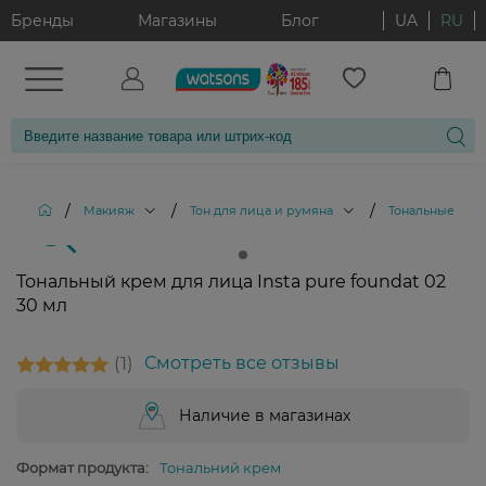
Бренды
Магазины
Блог
UA
RU
/
/
/
Макияж
Тон для лица и румяна
Тональные кре
Тональный крем для лица Insta pure foundat 02
30 мл
1
Смотреть все отзывы
Наличие в магазинах
Формат продукта:
Тональний крем