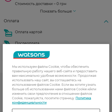
Стоимость доставки – 0 грн
Стоимость доставки – 99 грн, бесплатная доставка от – 699 грн
Показать больше
Оплата
Оплата картой
Послеоплата
Показать больше
Код товара
Мы используем файлы Cookie, чтобы обеспечить
правильную работу нашего веб-сайта и предоставить
вам максимально удобные возможности. Продолжая
использовать наш сайт, вы соглашаетесь на
-50% на обраний асортимент
использование файлов Cookie. Если вы хотите узнать
больше об использовании нами файлов Cookie и/или
Декоративная косметика
изменить свои предпочтения в отношении файлов
Cookie, пожалуйста, посетите страницу
Политика
Гарячий сезон у WATSONS
конфиденциальности
Тональные кремы