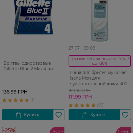
27 07 - 09 08
При купівлі 2 од. знижка -20%, 3
Бритвы одноразовые
од. -30%
Gillette Blue 2 Max 4 шт
Пена для бритья мужская
Isana Men для
чувствительной кожи 300
мл
159,99 ГРН
136,99 ГРН
111,99 ГРН
-25%
Лидер
Лидер