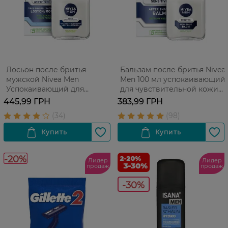
Лосьон после бритья
Бальзам после бритья Nivea
мужской Nivea Men
Men 100 мл успокаивающий
Успокаивающий для
для чувствительной кожи
чувствительной кожи без
без содержания спирта 100
445,99 ГРН
383,99 ГРН
содержания спирта 100 мл
мл
-20%
Лидер
Лидер
продаж
продаж
-30%