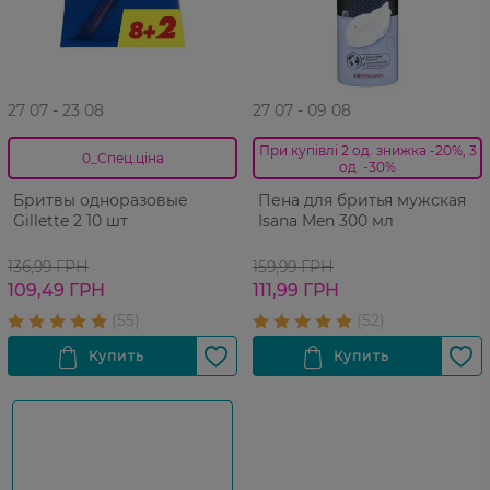
27 07 - 23 08
27 07 - 09 08
При купівлі 2 од. знижка -20%, 3
0_Спец.ціна
од. -30%
Бритвы одноразовые
Пена для бритья мужская
Gillette 2 10 шт
Isana Men 300 мл
136,99 ГРН
159,99 ГРН
109,49 ГРН
111,99 ГРН