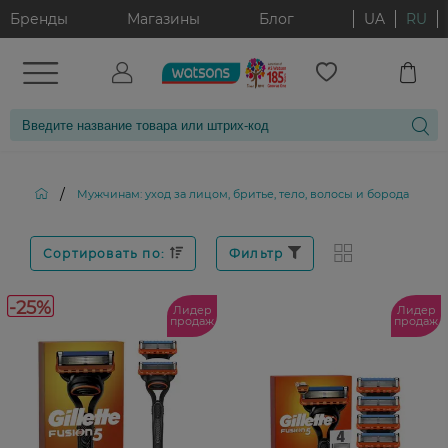
Бренды
Магазины
Блог
UA
RU
/
/
Мужчинам: уход за лицом, бритье, тело, волосы и борода
Сортировать по:
Фильтр
-25%
Лидер
Лидер
продаж
продаж