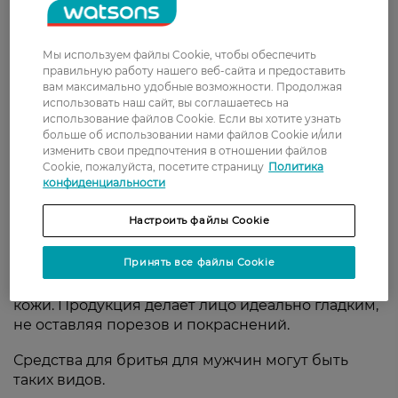
Watsons предлагает все необходимое для
безупречного и комфортного бритья: от
ультраострых станков до успокаивающих
Мы используем файлы Cookie, чтобы обеспечить
бальзамов, защищающих кожу от раздражений и
правильную работу нашего веб-сайта и предоставить
покраснений. Продукция подходит для мужчин,
вам максимально удобные возможности. Продолжая
которые ценят скорость и качество в
использовать наш сайт, вы соглашаетесь на
ежедневном уходе за лицом.
использование файлов Cookie. Если вы хотите узнать
больше об использовании нами файлов Cookie и/или
изменить свои предпочтения в отношении файлов
Свойства и разновидности
Cookie, пожалуйста, посетите страницу
Политика
средств для бритья
конфиденциальности
Настроить файлы Cookie
Сегодня косметика для бритья представлена
разными производителями. Разнообразие и
Принять все файлы Cookie
широкий ассортимент позволяют подобрать
подходящее средство даже для чувствительной
кожи. Продукция делает лицо идеально гладким,
не оставляя порезов и покраснений.
Средства для бритья для мужчин могут быть
таких видов.