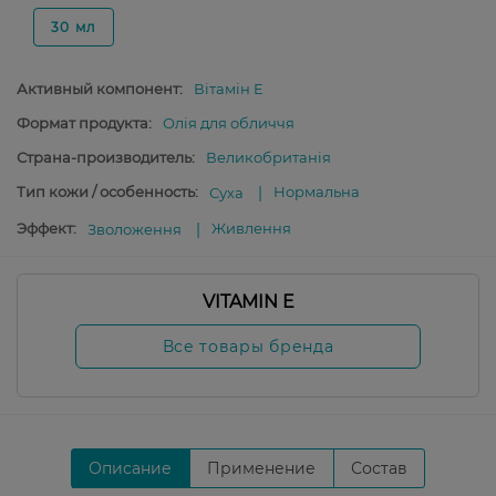
30 мл
Активный компонент:
Вітамін E
Формат продукта:
Олія для обличчя
Страна-производитель:
Великобританія
Тип кожи / особенность:
Нормальна
Суха
Эффект:
Живлення
Зволоження
VITAMIN E
Все товары бренда
Описание
Применение
Состав