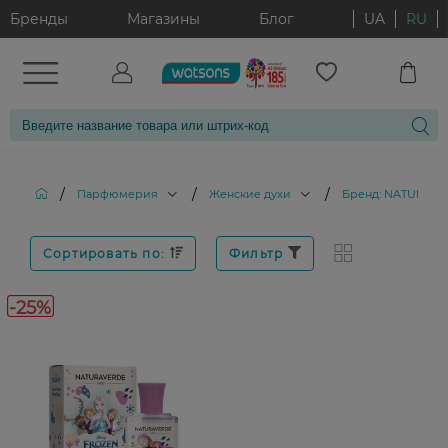
Бренды
Магазины
Блог
UA
RU
/
/
/
Парфюмерия
Женские духи
Бренд: NATURAVE
Сортировать по:
Фильтр
-25%