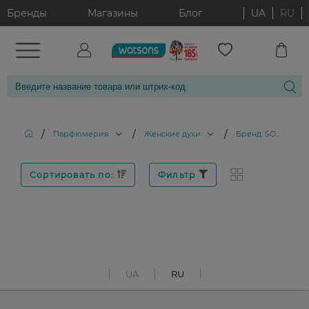
Бренды
Магазины
Блог
UA
RU
/
/
/
Парфюмерия
Женские духи
Бренд: SO...
Сортировать по:
Фильтр
UA
RU