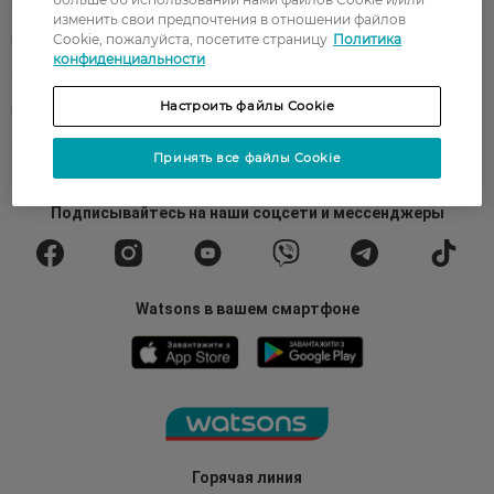
О Watsons
Карьера в Watsons
изменить свои предпочтения в отношении файлов
Cookie, пожалуйста, посетите страницу
Политика
Контакты
Блог
конфиденциальности
Оплата и доставка
FAQ
Настроить файлы Cookie
Политика конфиденциальности
Публичная оферта
СМИ о нас
Возврат заказа
Принять все файлы Cookie
Подписывайтесь
на наши соцсети
и мессенджеры
Watsons в вашем смартфоне
Горячая линия