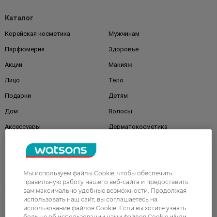
Каталог
Корейская косметика
Мужчинам
Парфюмерия
Здоровье
Акции
Макияж
Лицо
Тело
Подарки
Детям
Дом
Волосы
Аксессуары
Дерматокосметика
Бренды
Клиентам
Мы используем файлы Cookie, чтобы обеспечить
правильную работу нашего веб-сайта и предоставить
Правила и условия
Магазины
вам максимально удобные возможности. Продолжая
использовать наш сайт, вы соглашаетесь на
Watsons Club
Подарочные сертификаты
использование файлов Cookie. Если вы хотите узнать
больше об использовании нами файлов Cookie и/или