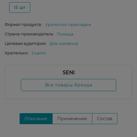
15 шт
Формат продукта:
Урологічні прокладки
Страна-производитель:
Польща
Целевая аудитория:
Для чоловіків
Крапельки:
2 каплі
SENI
Все товары бренда
Описание
Применение
Состав