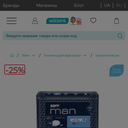
Бренды
Магазины
Блог
UA
RU
/
/
/
Тело
Гигиена для взрослых
Урологические пр
-25%
Тільки
онлайн