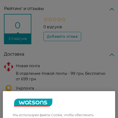
Рейтинг и отзывы
0
0 відгуків
З 0 відгуків
Доставка
Новая почта
В отделение Новой почты - 99 грн, бесплатно
от 699 грн
Укрпочта
Стоимость доставки – 79 грн, бесплатная
доставка от – 599 грн
Забрать сегодня в магазине Watsons
Мы используем файлы Cookie, чтобы обеспечить