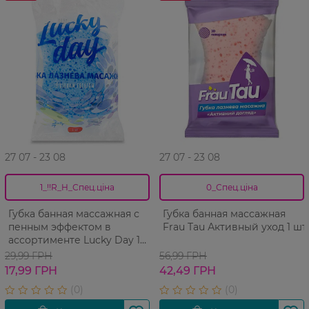
27 07 - 23 08
27 07 - 23 08
1_!!R_H_Спец.ціна
0_Спец.ціна
Губка банная массажная с
Губка банная массажная
пенным эффектом в
Frau Tau Активный уход 1 шт
ассортименте Lucky Day 1
шт
29,99 ГРН
56,99 ГРН
17,99 ГРН
42,49 ГРН