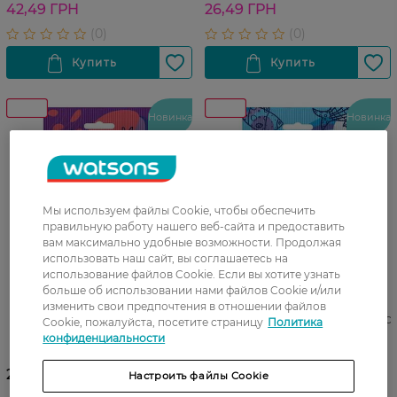
42,49 ГРН
26,49 ГРН
Новинка
Новинка
Мы используем файлы Cookie, чтобы обеспечить
правильную работу нашего веб-сайта и предоставить
вам максимально удобные возможности. Продолжая
использовать наш сайт, вы соглашаетесь на
использование файлов Cookie. Если вы хотите узнать
больше об использовании нами файлов Cookie и/или
изменить свои предпочтения в отношении файлов
Банная губка Фрекен БОК
Банная губка Фрекен БОК с
Cookie, пожалуйста, посетите страницу
Политика
Фантазия с массажной
массажной поверхностью
конфиденциальности
поверхностью 1 шт
Aqua 1 шт
25,99 ГРН
35,99 ГРН
Настроить файлы Cookie