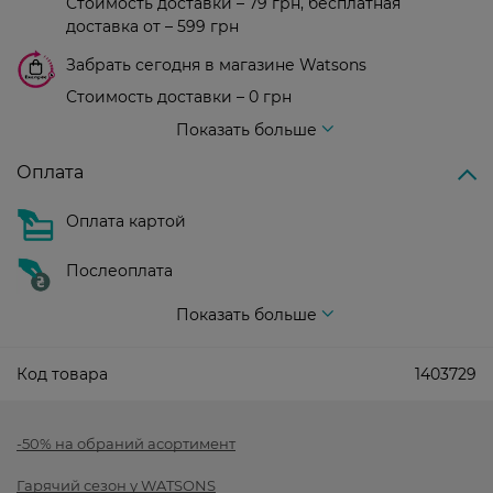
Стоимость доставки – 79 грн, бесплатная
доставка от – 599 грн
Забрать сегодня в магазине Watsons
Стоимость доставки – 0 грн
Стоимость доставки – 99 грн, бесплатная доставка от – 699 грн
Показать больше
Оплата
Оплата картой
Послеоплата
Показать больше
Код товара
1403729
-50% на обраний асортимент
Гарячий сезон у WATSONS