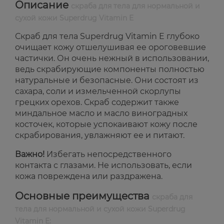
Описание
скраба для тела для нормальной и
сухой кожи Superdrug Vitamin E
Скраб для тела Superdrug Vitamin E глубоко
очищает кожу отшелушивая ее ороговевшие
частички. Он очень нежный в использовании,
ведь скрабирующие компоненты полностью
натуральные и безопасные. Они состоят из
сахара, соли и измельченной скорлупы
грецких орехов. Скраб содержит также
миндальное масло и масло виноградных
косточек, которые успокаивают кожу после
скрабирования, увлажняют ее и питают.
Важно!
Избегать непосредственного
контакта с глазами. Не использовать, если
кожа повреждена или раздражена.
Основные преимущества
скраба для
тела для нормальной и сухой кожи Superdrug
Vitamin E: