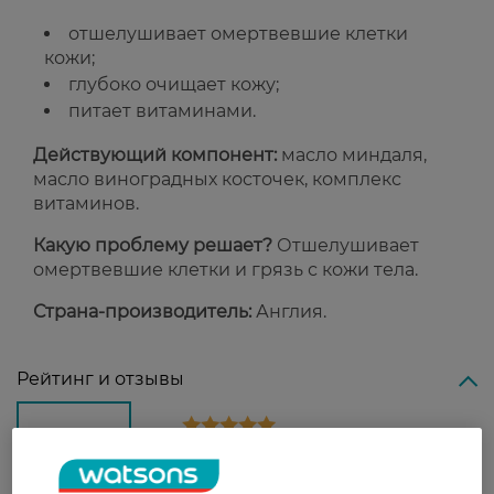
отшелушивает омертвевшие клетки
кожи;
глубоко очищает кожу;
питает витаминами.
Действующий компонент:
масло миндаля,
масло виноградных косточек, комплекс
витаминов.
Какую проблему решает?
Отшелушивает
омертвевшие клетки и грязь с кожи тела.
Страна-производитель:
Англия.
Рейтинг и отзывы
5
2 відгуків