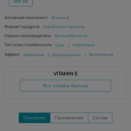
300 мл
Активный компонент:
Вітамін E
Формат продукта:
Скраб пілінг для тіла
Страна-производитель:
Великобританія
Тип кожи / особенность:
Нормальна
Суха
Эффект:
Зволоження
Живлення
Відлущування
VITAMIN E
Все товары бренда
Описание
Применение
Состав