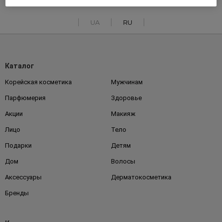
UA
RU
Каталог
Корейская косметика
Мужчинам
Парфюмерия
Здоровье
Акции
Макияж
Лицо
Тело
Подарки
Детям
Дом
Волосы
Аксессуары
Дерматокосметика
Бренды