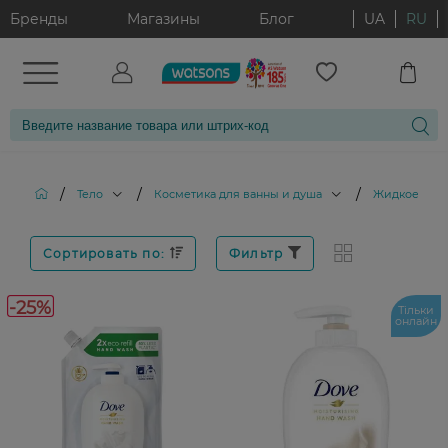
Бренды
Магазины
Блог
UA
RU
/
/
/
Тело
Косметика для ванны и душа
Жидкое мыл
Сортировать по:
Фильтр
-25%
Тільки
онлайн