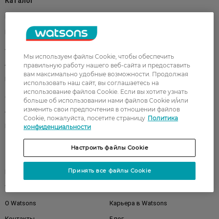
Каталог
Корейская косметика
Мужчинам
Парфюмерия
Здоровье
Акции
Макияж
Мы используем файлы Cookie, чтобы обеспечить
Лицо
Тело
правильную работу нашего веб-сайта и предоставить
вам максимально удобные возможности. Продолжая
Подарки
Детям
использовать наш сайт, вы соглашаетесь на
использование файлов Cookie. Если вы хотите узнать
Дом
Волосы
больше об использовании нами файлов Cookie и/или
изменить свои предпочтения в отношении файлов
Аксессуары
Дерматокосметика
Cookie, пожалуйста, посетите страницу
Политика
Бренды
конфиденциальности
Настроить файлы Cookie
Клиентам
Принять все файлы Cookie
Правила и условия
Магазины
Watsons Club
Подарочные сертификаты
О Watsons
Карьера в Watsons
Контакты
Блог