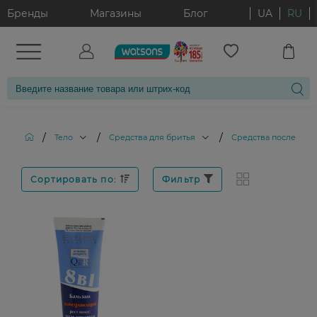
Бренды
Магазины
Блог
UA
RU
/
/
/
Тело
Средства для бритья
Средства после бри
Сортировать по:
Фильтр