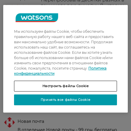
том числе всю линейку Листерин
и других производителей. Этот "6
в 1" действительно хорошо, дёсна
залечила в считанные дни,
дыхание всегда свежее. Спасибо
Мы используем файлы Cookie, чтобы обеспечить
Ватсонс за акции, запасаюсь
правильную работу нашего веб-сайта и предоставить
впрок.
вам максимально удобные возможности. Продолжая
использовать наш сайт, вы соглашаетесь на
Олена
Ополаскиватель просто супер.
использование файлов Cookie. Если вы хотите узнать
17 июля, 2021
больше об использовании нами файлов Cookie и/или
приятный на вкус и с реальным
изменить свои предпочтения в отношении файлов
эффектом для десен, мне
Cookie, пожалуйста, посетите страницу
Политика
нравиться
конфиденциальности
Настроить файлы Cookie
Показати ще
Принять все файлы Cookie
Доставка
Новая почта
В отделение Новой почты - 99 грн, бесплатно