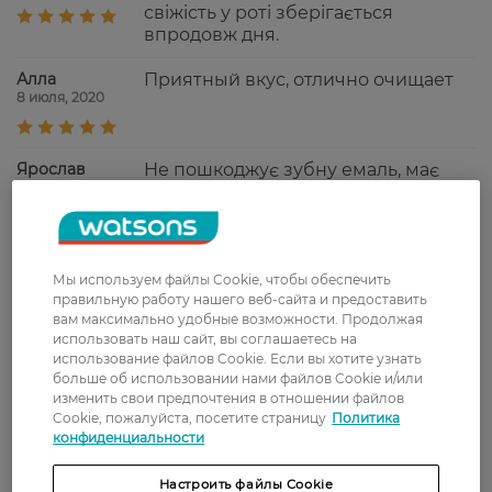
свіжість у роті зберігається
впродовж дня.
Алла
Приятный вкус, отлично очищает
8 июля, 2020
Ярослав
Не пошкоджує зубну емаль, має
2 марта, 2020
приємний присмак, забезпечує
довготривалу свіжість у ротовій
порожнині
Дмитро
Непогана паста, раніше таку не
Мы используем файлы Cookie, чтобы обеспечить
29 февраля, 2020
правильную работу нашего веб-сайта и предоставить
купував, цікаво спробувати
вам максимально удобные возможности. Продолжая
использовать наш сайт, вы соглашаетесь на
использование файлов Cookie. Если вы хотите узнать
Sergey
Паста отличная, со своей задачей
больше об использовании нами файлов Cookie и/или
9 октября, 2019
справляется на отлично! Очищает
изменить свои предпочтения в отношении файлов
хорошо, чувствительность зубов
Cookie, пожалуйста, посетите страницу
Политика
действительно уменьшилась.
конфиденциальности
Приятный свежий мятный вкус.
Настроить файлы Cookie