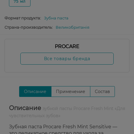
75 мл
Формат продукта:
Зубна паста
Страна-производитель:
Великобританія
PROCARE
Все товары бренда
Описание
Применение
Состав
Описание
зубной пасты Procare Fresh Mint «Для
чувствительных зубов»
Зубная паста Procare Fresh Mint Sensitive —
это деликатное средство для ухода за