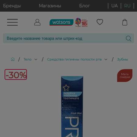
Бренды
Магазины
Блог
UA
RU
/
/
/
Тело
Средства гигиены полости рта
Зубные па
-30%
-30%
Мега
скидки