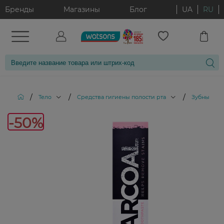
Бренды
Магазины
Блог
UA
RU
/
/
/
Тело
Средства гигиены полости рта
Зубные па
-50
-50%