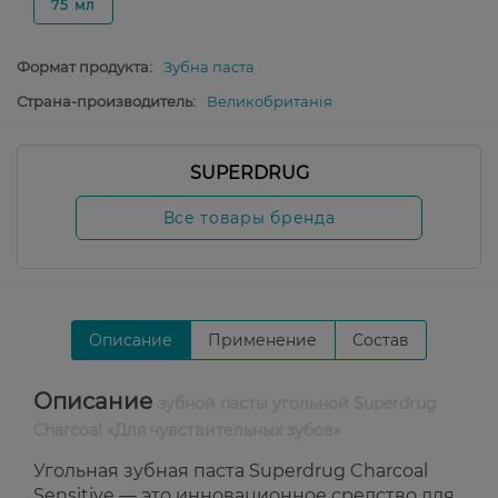
75 мл
Формат продукта:
Зубна паста
Страна-производитель:
Великобританія
SUPERDRUG
Все товары бренда
Описание
Применение
Состав
Описание
зубной пасты угольной Superdrug
Charcoal «Для чувствительных зубов»
Угольная зубная паста Superdrug Charcoal
Sensitive — это инновационное средство для