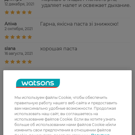
12 декабря, 2021
удаляет налет и освежает дыхание.
Аліна
Гарна, якісна паста зі знижкою!
2 октября, 2021
slana
хорошая паста
16 августа, 2021
Lena
Несмотря на действительно
6 января, 2021
освежающий и необычный
вкус, паста не печёт во рту, делая
рутинную процедуру чистки зубов
не только приятной, но и
Мы используем файлы Cookie, чтобы обеспечить
правильную работу нашего веб-сайта и предоставить
комфортной, хорошо подошла для
вам максимально удобные возможности. Продолжая
чувствительных зубов
использовать наш сайт, вы соглашаетесь на
использование файлов Cookie. Если вы хотите узнать
Ігор
Гарна, якісна паста, навіть трохи
больше об использовании нами файлов Cookie и/или
5 декабря, 2020
відбілює зуби.
изменить свои предпочтения в отношении файлов