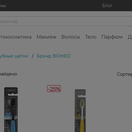
ины
Блог
токосметика
Макияж
Волосы
Тело
Парфюм
Д
убные щетки
Бренд: BIOMED
/
найдено
Сортир
-25%