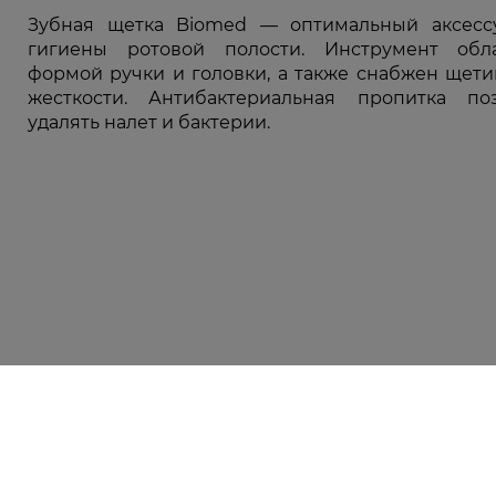
Зубная щетка Biomed — оптимальный аксесс
гигиены ротовой полости. Инструмент обл
формой ручки и головки, а также снабжен щет
жесткости. Антибактериальная пропитка по
удалять налет и бактерии.