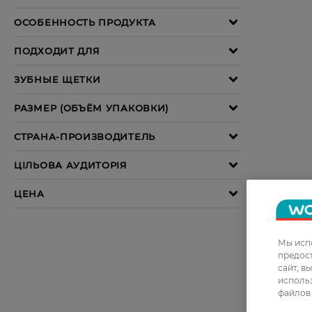
Мы испо
предос
сайт, в
использ
файлов 