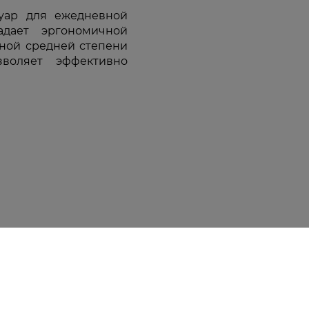
уар для ежедневной
адает эргономичной
иной средней степени
зволяет эффективно