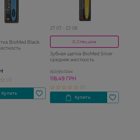
27 07 - 23 08
тка BioMed Black
0_Спец.ціна
есткость
Зубная щетка BioMed Silver
средняя жесткость
РН
157,99 ГРН
118,49 ГРН