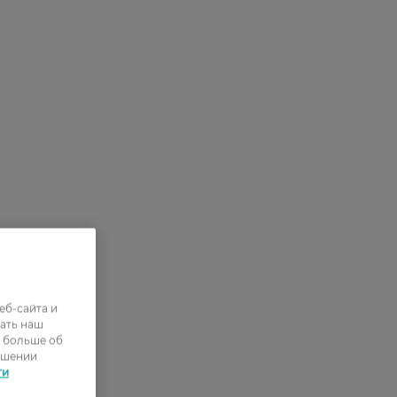
еб-сайта и
ать наш
ь больше об
ошении
ти