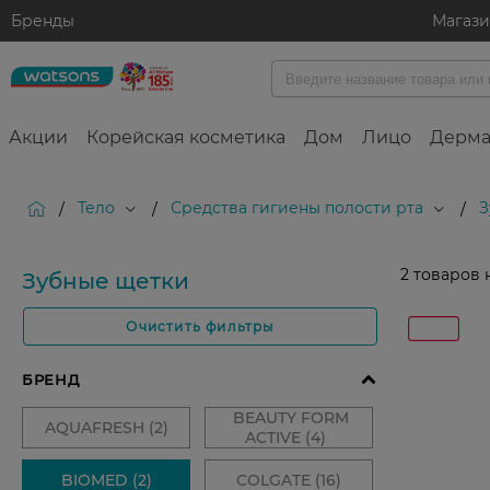
Бренды
Магаз
Акции
Корейская косметика
Дом
Лицо
Дерма
Тело
Средства гигиены полости рта
З
/
/
/
2
товаров 
Зубные щетки
Очистить фильтры