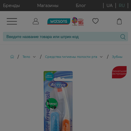
Бренды
Магазины
Блог
UA
RU
/
/
/
Тело
Средства гигиены полости рта
Зубные ще
Финальная
распродажа