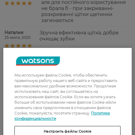
але для постійного користування
не брала б - при закриванні-
розкриванні щітки щетинки
загинаються
Наталия
Зручна ефективна щітка. добре
25 июля, 2020
очищає зубки
Ольга
Формат удобный, но качество
18 февраля, 2020
среднее. Щетинки быстро
изнашиваются, на постоянной
основе такую бы не
Мы используем файлы Cookie, чтобы обеспечить
правильную работу нашего веб-сайта и предоставить
использовала. Но очищает
вам максимально удобные возможности. Продолжая
хорошо, десна не травмирует,
использовать наш сайт, вы соглашаетесь на
несмотря на жесткость.
использование файлов Cookie. Если вы хотите узнать
больше об использовании нами файлов Cookie и/или
Аліна
Класні щітки! Середньої
изменить свои предпочтения в отношении файлов
14 февраля, 2020
жорсткості. Дуже зручні для
Cookie, пожалуйста, посетите страницу
Политика
подорожей і займають мало
конфиденциальности
місця.
Настроить файлы Cookie