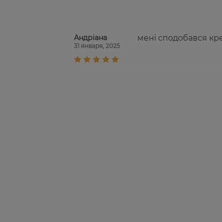
Андріана
мені сподобався кре
31 января, 2025