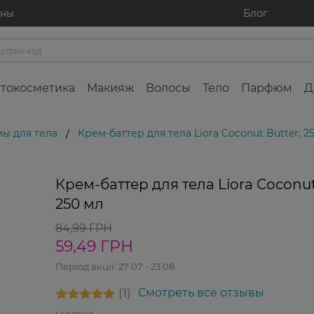
ины
Блог
токосметика
Макияж
Волосы
Тело
Парфюм
Д
ы для тела
Крем-баттер для тела Liora Coconut Butter, 2
/
Крем-баттер для тела Liora Coconut
250 мл
84,99 ГРН
59,49 ГРН
Період акції:
27 07 - 23 08
1
Смотреть все отзывы