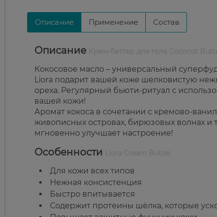
Описание
Применение
Состав
Описание
Крем-баттер для тела Coconut Butte
Кокосовое масло – универсальный суперфуд 
Liora подарит вашей коже шелковистую нежн
ореха. Регулярный бьюти-ритуал с использо
вашей кожи!
Аромат кокоса в сочетании с кремово-вани
живописных островах, бирюзовых волнах и 
мгновенно улучшает настроение!
Особенности
Liora Cream Butter
Для кожи всех типов
Нежная консистенция
Быстро впитывается
Содержит протеины шёлка, которые уск