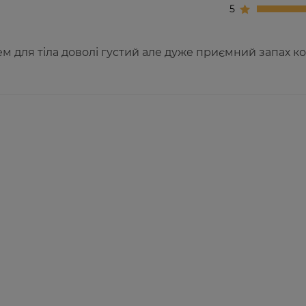
5
м для тіла доволі густий але дуже приємний запах к