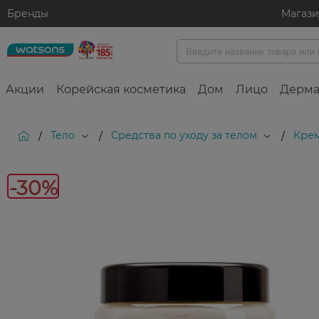
Бренды
Магаз
Акции
Корейская косметика
Дом
Лицо
Дерма
Тело
Средства по уходу за телом
Крем
/
/
/
-30%