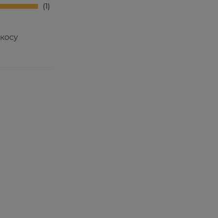
1
окосу