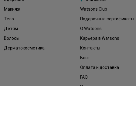
Макияж
Watsons Club
Тело
Подарочные сертификаты
Детям
О Watsons
Волосы
Карьера в Watsons
Дерматокосметика
Контакты
Блог
Оплата и доставка
FAQ
Политика
конфиденциальности
Публичная оферта
СМИ о нас
Возврат заказа