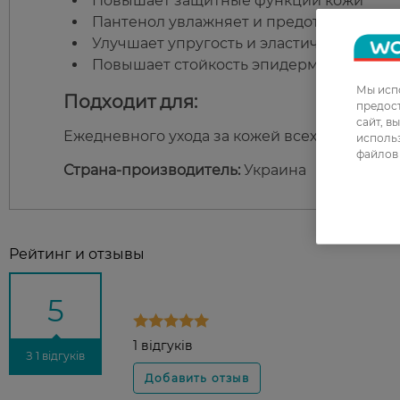
Повышает защитные функции кожи
Пантенол увлажняет и предотвращает 
Улучшает упругость и эластичность кож
Повышает стойкость эпидермиса к агр
Мы испо
Подходит для:
предос
сайт, в
Ежедневного ухода за кожей всех типов для
использ
файлов 
Страна-производитель:
Украина
Рейтинг и отзывы
5
1 відгуків
З 1 відгуків