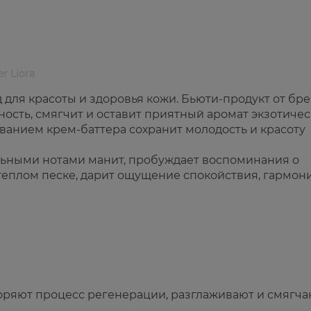
r Liora
для красоты и здоровья кожи. Бьюти-продукт от бр
ость, смягчит и оставит приятный аромат экзотичес
ванием крем-баттера сохранит молодость и красоту
льными нотами манит, пробуждает воспоминания о
теплом песке, дарит ощущение спокойствия, гармон
оряют процесс регенерации, разглаживают и смягча