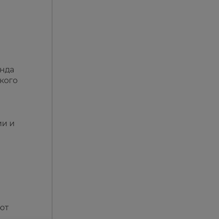
енда
кого
ии и
ют