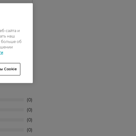
еб-сайта и
ать наш
ь больше об
ошении
ти
ы Cookie
0
0
0
0