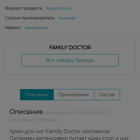
Формат продукта:
Крем для ніг
Страна-производитель:
Україна
Эффект:
Живлення
FAMILY DOCTOR
Все товары бренда
Описание
Применение
Состав
Описание
крема для ног Family Doctor
«Активное Питание»
Крем для ног Family Doctor «Активное
Питание» интенсивно питает кожу стоп и ног,