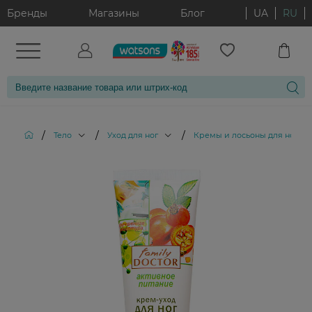
Бренды
Магазины
Блог
UA
RU
/
/
/
/
Тело
Уход для ног
Кремы и лосьоны для ног