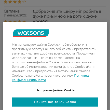
Світлана
Добре живить шкіру ніг, робить її
31 января, 2022
дуже приємною на дотик, дуже
ніжною.
Марина
Крем хороший, отлично увлажняет,
4 декабря, 2021
имеет приятный запах, при
регулярном использовании ножки
Мы используем файлы Cookie, чтобы обеспечить
в идеальном состоянии
правильную работу нашего веб-сайта и предоставить
вам максимально удобные возможности. Продолжая
Марина
Идеален для тех, кто много ходит, а
использовать наш сайт, вы соглашаетесь на
21 октября, 2021
то ноги ватные, а так ухоженные с
использование файлов Cookie. Если вы хотите узнать
кремом.
больше об использовании нами файлов Cookie и/или
изменить свои предпочтения в отношении файлов
Cookie, пожалуйста, посетите страницу
Политика
Інна
Ніжна, приємна консистенція,
конфиденциальности
13 октября, 2021
швидко вбирається, надає шкіри
гладкості, позбавляє сухості,
Настроить файлы Cookie
попереджає подразнення.
Принять все файлы Cookie
Показати ще