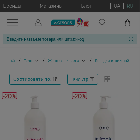
Бренды
Магазины
Блог
UA
RU
/
/
/
Тело
Женская гигиена
Гель для интимной гиги
Сортировать по:
Фильтр
-20%
-20%