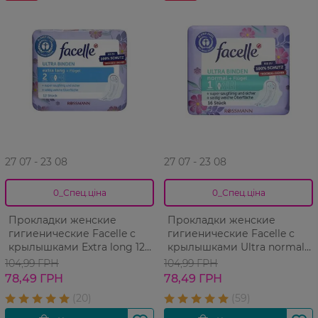
27 07 - 23 08
27 07 - 23 08
0_Спец.ціна
0_Спец.ціна
Прокладки женские
Прокладки женские
гигиенические Facelle с
гигиенические Facelle с
крылышками Extra long 12
крылышками Ultra normal
шт
soft 16 шт
104,99 ГРН
104,99 ГРН
78,49 ГРН
78,49 ГРН