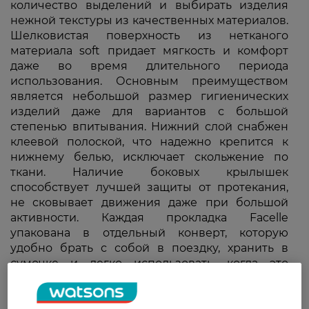
количество выделений и выбирать изделия
нежной текстуры из качественных материалов.
Шелковистая поверхность из нетканого
материала soft придает мягкость и комфорт
даже во время длительного периода
использования. Основным преимуществом
является небольшой размер гигиенических
изделий даже для вариантов с большой
степенью впитывания. Нижний слой снабжен
клеевой полоской, что надежно крепится к
нижнему белью, исключает скольжение по
ткани. Наличие боковых крылышек
способствует лучшей защиты от протекания,
не сковывает движения даже при большой
активности. Каждая прокладка Facelle
упакована в отдельный конверт, которую
удобно брать с собой в поездку, хранить в
сумочке и легко использовать, когда это
необходимо.