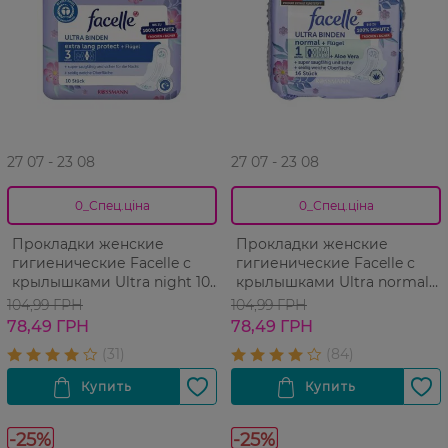
27 07 - 23 08
27 07 - 23 08
0_Спец.ціна
0_Спец.ціна
Прокладки женские
Прокладки женские
гигиенические Facelle с
гигиенические Facelle с
крылышками Ultra night 10
крылышками Ultra normal
шт
aloe vera 16 шт
104,99 ГРН
104,99 ГРН
78,49 ГРН
78,49 ГРН
-25%
-25%