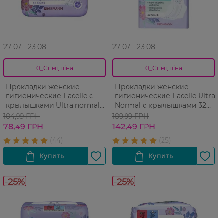
27 07 - 23 08
27 07 - 23 08
0_Спец.ціна
0_Спец.ціна
Прокладки женские
Прокладки женские
гигиенические Facelle с
гигиенические Facelle Ultra
крылышками Ultra normal
Normal с крылышками 32
deo 16 шт
шт.
104,99 ГРН
189,99 ГРН
78,49 ГРН
142,49 ГРН
-25%
-25%