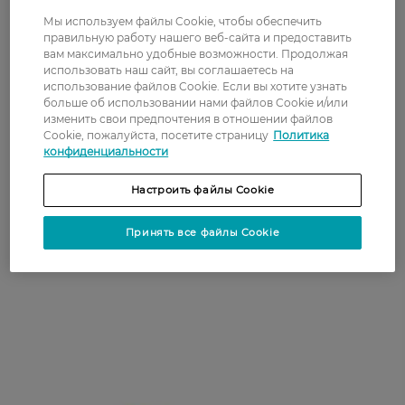
Современный ассортимент Facelle
Мы используем файлы Cookie, чтобы обеспечить
представлен прокладками следующих
правильную работу нашего веб-сайта и предоставить
популярных категорий:
вам максимально удобные возможности. Продолжая
использовать наш сайт, вы соглашаетесь на
использование файлов Cookie. Если вы хотите узнать
больше об использовании нами файлов Cookie и/или
Einlagen – коллекция гигиенических
изменить свои предпочтения в отношении файлов
товаров с удержанием влаги и неприятного
Cookie, пожалуйста, посетите страницу
Политика
запаха, подходит для чувствительной кожи;
конфиденциальности
Ultra Binden – комфортные трехслойные
прокладки с шелковистой поверхностью,
Настроить файлы Cookie
витамином Е, ароматом алоэ вера;
Принять все файлы Cookie