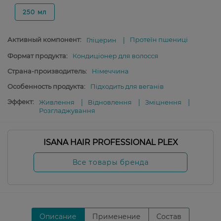
250 мл
Активный компонент:
Протеїн пшениці
Гліцерин
Формат продукта:
Кондиціонер для волосся
Страна-производитель:
Німеччина
Особенность продукта:
Підходить для веганів
Эффект:
Живлення
Відновлення
Зміцнення
Розгладжування
ISANA HAIR PROFESSIONAL PLEX
Все товары бренда
Описание
Применение
Состав